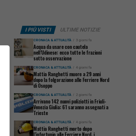
I PIÙ VISTI
ULTIME NOTIZIE
CRONACA & ATTUALITÀ
3 giorni fa
Acqua da usare con cautela
nell’Udinese: ecco tutte le frazioni
sotto osservazione
CRONACA & ATTUALITÀ
4 giorni fa
Mattia Ranghetti muore a 29 anni
dopo la folgorazione alle Ferriere Nord
di Osoppo
CRONACA & ATTUALITÀ
2 giorni fa
Arrivano 142 nuovi poliziotti in Friuli-
Venezia Giulia: 61 saranno assegnati a
Trieste
CRONACA & ATTUALITÀ
4 giorni fa
Mattia Ranghetti morto dopo
l’infortunio alle Ferriere Nord, i