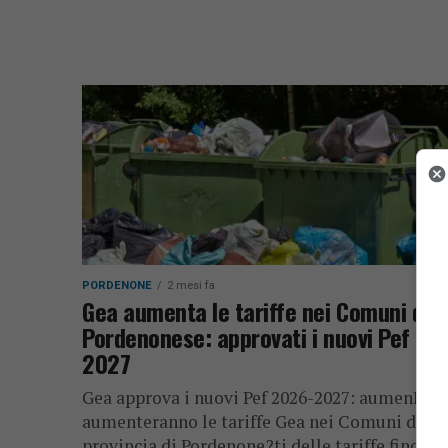
PORDENONE
2 mesi fa
Gea aumenta le tariffe nei Comuni del
Pordenonese: approvati i nuovi Pef 20
2027
Gea approva i nuovi Pef 2026-2027: aumenPer
aumenteranno le tariffe Gea nei Comuni della
provincia di Pordenone?ti delle tariffe fino al