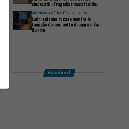
sindacati: «Tragedia inaccettabile»
CRONACA & ATTUALITÀ
2 giorni fa
Ladri entrano in casa mentre la
famiglia dorme: notte di paura a San
Quirino
Facebook