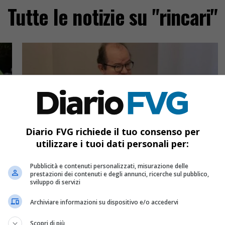
Tutte le notizie su "rincari"
Diario FVG richiede il tuo consenso per
utilizzare i tuoi dati personali per:
ECONOMIA & LAVORO
4 mesi fa
Fvg, patto tra Regione e imprese edili:
26-
confronto su rincari e nuovo piano del
Pubblicità e contenuti personalizzati, misurazione delle
prestazioni dei contenuti e degli annunci, ricerche sul pubblico,
territorio
sviluppo di servizi
ché
Regione e costruttori insieme per affrontare le
Archiviare informazioni su dispositivo e/o accedervi
sfide del settore edilizio tra rincari e
innovazione
Scopri di più