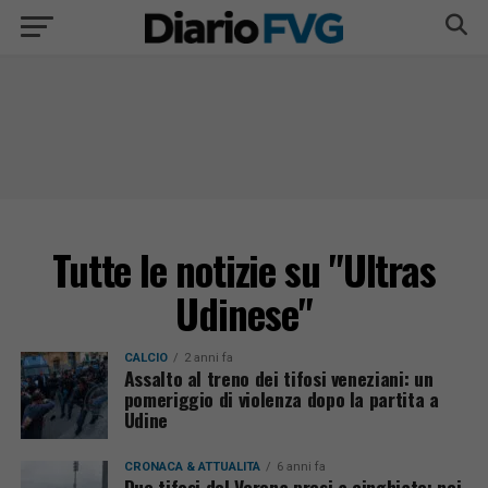
Tutte le notizie su "Ultras
Udinese"
CALCIO
2 anni fa
Assalto al treno dei tifosi veneziani: un
pomeriggio di violenza dopo la partita a
Udine
CRONACA & ATTUALITÀ
6 anni fa
Due tifosi del Verona presi a cinghiate: nei