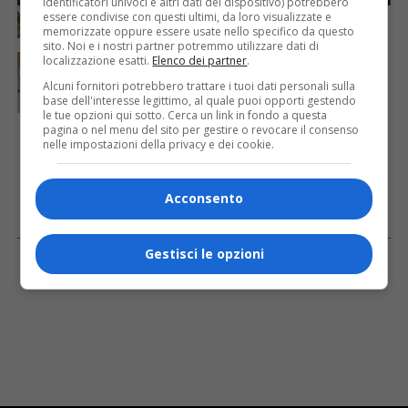
identificatori univoci e altri dati del dispositivo) potrebbero
caldo: esplode la polemica sui cavalli
essere condivise con questi ultimi, da loro visualizzate e
memorizzate oppure essere usate nello specifico da questo
sito. Noi e i nostri partner potremmo utilizzare dati di
CRONACA & ATTUALITÀ
7 giorni fa
localizzazione esatti.
Elenco dei partner
.
West Nile in Friuli-Venezia Giulia, primo caso: 70enne
Alcuni fornitori potrebbero trattare i tuoi dati personali sulla
ricoverato in terapia intensiva
base dell'interesse legittimo, al quale puoi opporti gestendo
le tue opzioni qui sotto. Cerca un link in fondo a questa
pagina o nel menu del sito per gestire o revocare il consenso
nelle impostazioni della privacy e dei cookie.
Acconsento
Facebook
Gestisci le opzioni