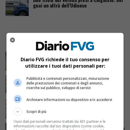
guai un ultrà dell’Udinese
I PIÙ VISTI
ULTIME NOTIZIE
CRONACA & ATTUALITÀ
6 giorni fa
Mostravano vacanze e vestiti firmati sui social:
Diario FVG richiede il tuo consenso per
dietro il lusso un traffico di droga da milioni
utilizzare i tuoi dati personali per:
CRONACA & ATTUALITÀ
2 giorni fa
Pubblicità e contenuti personalizzati, misurazione
Acqua da usare con cautela nell’Udinese: ecco tutte
delle prestazioni dei contenuti e degli annunci,
le frazioni sotto osservazione
ricerche sul pubblico, sviluppo di servizi
Archiviare informazioni su dispositivo e/o accedervi
CRONACA & ATTUALITÀ
3 giorni fa
Mattia Ranghetti muore a 29 anni dopo la
folgorazione alle Ferriere Nord di Osoppo
Scopri di più
I tuoi dati personali verranno trattati da 431 partner e le
ANIMALI
7 giorni fa
informazioni raccolte dal tuo dispositivo (come cookie,
Gorizia-Budapest in carrozza, viaggio annullato per il