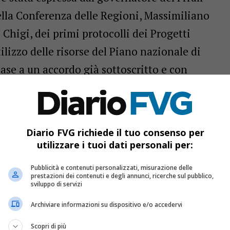
ella Conferenza delle Regioni, Massimiliano
o Chigi, dei primi protocolli dei Progetti
ilizzo delle risorse del Piano nazionale di
 base a un accordo già sottoscritto e con
da oggi il Friuli Venezia Giulia, la Slovenia e
 Hydrogen Valley d’Europa.
unta regionale ha sottolineato come si tratti
Diario FVG richiede il tuo consenso per
tale che guarda a tre Paesi e alla possibilità
utilizzare i tuoi dati personali per:
rgetico attraverso l’idrogeno verde in
Pubblicità e contenuti personalizzati, misurazione delle
 (pienamente compatibile coi progetti di
prestazioni dei contenuti e degli annunci, ricerche sul pubblico,
sviluppo di servizi
Archiviare informazioni su dispositivo e/o accedervi
 dal progetto Hydrogen Valley sono Friuli
Scopri di più