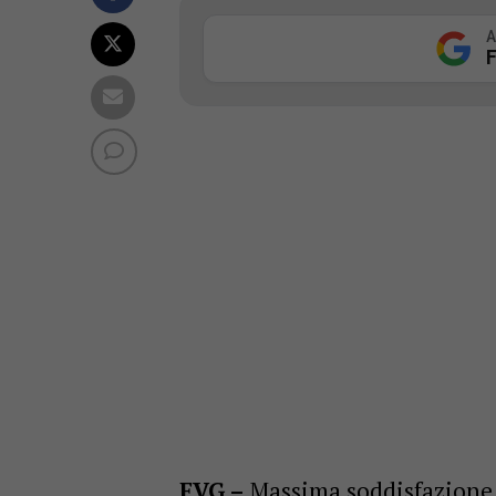
A
F
FVG –
Massima soddisfazione è