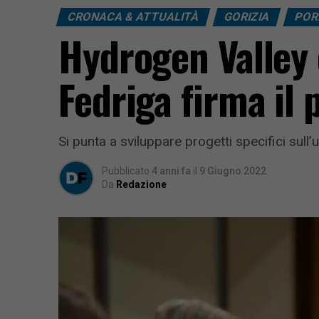
CRONACA & ATTUALITÀ
GORIZIA
POR
Hydrogen Valley è
Fedriga firma il 
Si punta a sviluppare progetti specifici sull’
Pubblicato
4 anni fa
il
9 Giugno 2022
Da
Redazione