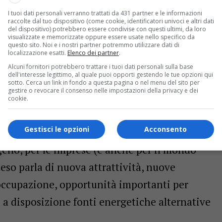
ia, Basilicata e Puglia: da ognuno di questi
I tuoi dati personali verranno trattati da 431 partner e le informazioni
raccolte dal tuo dispositivo (come cookie, identificatori univoci e altri dati
inque best practice da riportare a livello
del dispositivo) potrebbero essere condivise con questi ultimi, da loro
visualizzate e memorizzate oppure essere usate nello specifico da
rogetti nazionali pilota, per l’applicazione, la
questo sito. Noi e i nostri partner potremmo utilizzare dati di
localizzazione esatti.
Elenco dei partner
.
messa sul campo dell’approvvigionamento
Alcuni fornitori potrebbero trattare i tuoi dati personali sulla base
dell'interesse legittimo, al quale puoi opporti gestendo le tue opzioni qui
iale e per tutti gli altri settori del mondo
sotto. Cerca un link in fondo a questa pagina o nel menu del sito per
gestire o revocare il consenso nelle impostazioni della privacy e dei
cookie.
zione delle specializzazioni delle cinque
Gestisci le opzioni
Acconsento
a è capofila per lo sviluppo di progetti
rogeno, per le imprese (e anche per il mondo
tteso parla di nuova attrattività, nuove
occupazione, opportunità importanti per
 a disposizione fonti energetiche alternative