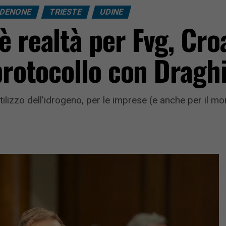
DENONE
TRIESTE
UDINE
 realtà per Fvg, Croa
protocollo con Dragh
utilizzo dell’idrogeno, per le imprese (e anche per il mo