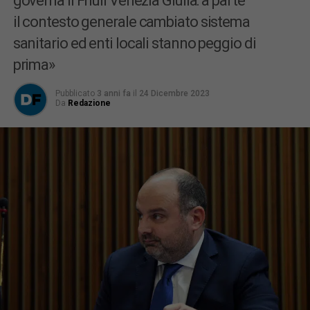
governa il Friuli Venezia Giulia: a parte
il contesto generale cambiato sistema
sanitario ed enti locali stanno peggio di
prima»
Pubblicato
3 anni fa
il
24 Dicembre 2023
Da
Redazione