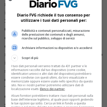
rimarca il consigliere di Opposizione – che
in una regione da meno di 1 milione e
Diario FVG richiede il tuo consenso per
200mila abitanti, un sistema basato su
utilizzare i tuoi dati personali per:
Comuni e Regione sia sufficiente. Comuni i
Pubblicità e contenuti personalizzati, misurazione
delle prestazioni dei contenuti e degli annunci,
quali, pur con maggiori risorse a
ricerche sul pubblico, sviluppo di servizi
disposizione rispetto al passato e
Archiviare informazioni su dispositivo e/o accedervi
regole modificate (è sospeso anche per loro
Scopri di più
il Patto di stabilità) fanno fatica a
I tuoi dati personali verranno trattati da 431 partner e le
spendere, come recentemente certificato
informazioni raccolte dal tuo dispositivo (come cookie,
identificatori univoci e altri dati del dispositivo) potrebbero
essere condivise con questi ultimi, da loro visualizzate e
dalla Corte dei Conti”.
memorizzate oppure essere usate nello specifico da questo
sito. Noi e i nostri partner potremmo utilizzare dati di
Tutto questo, continua Moretti, “senza che
localizzazione esatti.
Elenco dei partner
.
da Fedriga siano state spese parole per la
Alcuni fornitori potrebbero trattare i tuoi dati personali sulla
base dell'interesse legittimo, al quale puoi opporti gestendo
gestione improvvisata e dilettantesca
le tue opzioni qui sotto. Cerca un link in fondo a questa