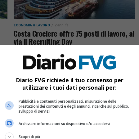
ECONOMIA & LAVORO
2 anni fa
Costa Crociere offre 75 posti di lavoro, al
via il Recruiting Day
n
Costa Crociere avvia il Recruiting Day in Friuli-
Venezia Giulia per assumere 75 persone. La
Regione finanzia la formazione, con opportunità
per 5 profili professionali. Candidature online...
Diario FVG richiede il tuo consenso per
utilizzare i tuoi dati personali per:
Pubblicità e contenuti personalizzati, misurazione delle
prestazioni dei contenuti e degli annunci, ricerche sul pubblico,
sviluppo di servizi
Archiviare informazioni su dispositivo e/o accedervi
Scopri di più