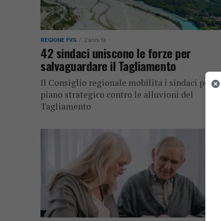
REGIONE FVG
2 anni fa
42 sindaci uniscono le forze per
salvaguardare il Tagliamento
Il Consiglio regionale mobilita i sindaci per u
piano strategico contro le alluvioni del
Tagliamento