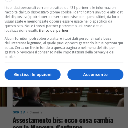
CRONACA & ATTUALITÀ
3 anni fa
I tuoi dati personali verranno trattati da 431 partner e le informazioni
Ryanair aumenta ancora i voli dal Fvg:
raccolte dal tuo dispositivo (come cookie, identificatori univoci e altri dati
aggiunte le rotte per Budapest e Olbia
del dispositivo) potrebbero essere condivise con questi ultimi, da loro
visualizzate e memorizzate oppure essere usate nello specifico da
questo sito. Noi e i nostri partner potremmo utilizzare dati di
ha
Questa crescita record e 7 nuove rotte per
localizzazione esatti.
Elenco dei partner
.
l'estate 2024 sono il risultato diretto della
Alcuni fornitori potrebbero trattare i tuoi dati personali sulla base
decisione della Regione Fvg di abolire
dell'interesse legittimo, al quale puoi opporti gestendo le tue opzioni qui
sotto. Cerca un link in fondo a questa pagina o nel menu del sito per
l'addizionale municipale/tassa sul turismo
gestire o revocare il consenso nelle impostazioni della privacy e dei
cookie.
Gestisci le opzioni
Acconsento
GORIZIA
3 anni fa
Assestamento bis: ecco cosa cambia
con la Manovra d’autunno