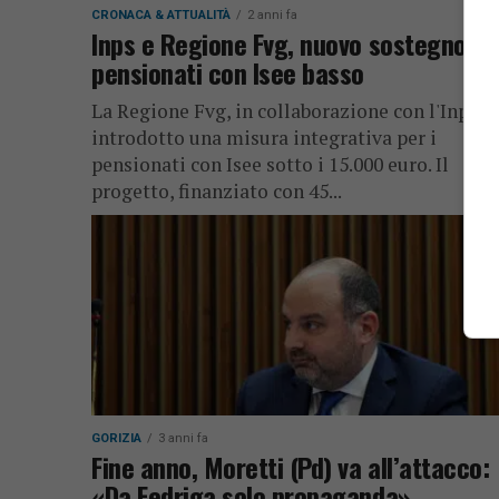
CRONACA & ATTUALITÀ
2 anni fa
Inps e Regione Fvg, nuovo sostegno ai
pensionati con Isee basso
La Regione Fvg, in collaborazione con l'Inps, 
introdotto una misura integrativa per i
pensionati con Isee sotto i 15.000 euro. Il
progetto, finanziato con 45...
GORIZIA
3 anni fa
Fine anno, Moretti (Pd) va all’attacco:
«Da Fedriga solo propaganda»