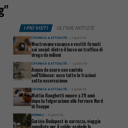
g"
I PIÙ VISTI
ULTIME NOTIZIE
CRONACA & ATTUALITÀ
5 giorni fa
Mostravano vacanze e vestiti firmati
sui social: dietro il lusso un traffico di
droga da milioni
CRONACA & ATTUALITÀ
1 giorno fa
Acqua da usare con cautela
nell’Udinese: ecco tutte le frazioni
sotto osservazione
CRONACA & ATTUALITÀ
2 giorni fa
Mattia Ranghetti muore a 29 anni
dopo la folgorazione alle Ferriere Nord
di Osoppo
ANIMALI
6 giorni fa
Gorizia-Budapest in carrozza, viaggio
annullato per il caldo: esplode la