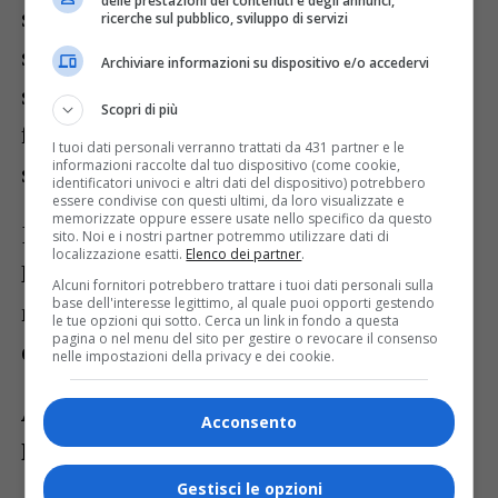
delle prestazioni dei contenuti e degli annunci,
sono riusciti a ridurre le distanze
ricerche sul pubblico, sviluppo di servizi
solamente nelle battute finali, quando la
Archiviare informazioni su dispositivo e/o accedervi
squadra di casa si è rilassata un po’ e ha
Scopri di più
fatto esordire il giovane Sara in prima
I tuoi dati personali verranno trattati da 431 partner e le
informazioni raccolte dal tuo dispositivo (come cookie,
squadra.
identificatori univoci e altri dati del dispositivo) potrebbero
essere condivise con questi ultimi, da loro visualizzate e
memorizzate oppure essere usate nello specifico da questo
In un campionato che prosegue a ritmi di
sito. Noi e i nostri partner potremmo utilizzare dati di
localizzazione esatti.
Elenco dei partner
.
Eurolega, l’APU domenica affronterà, in un
Alcuni fornitori potrebbero trattare i tuoi dati personali sulla
base dell'interesse legittimo, al quale puoi opporti gestendo
nuovo turno casalingo, la formazione
le tue opzioni qui sotto. Cerca un link in fondo a questa
pagina o nel menu del sito per gestire o revocare il consenso
dell’Elachem
Vigevano
.
nelle impostazioni della privacy e dei cookie.
Apu Old Wild West Udine – Unieuro
Acconsento
Forlì 84-75 (27-14, 50-34, 72-47)
Gestisci le opzioni