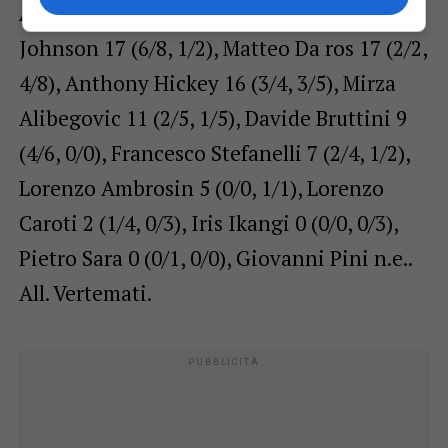
Apu Old Wild West Udine:
Xavier
Johnson 17 (6/8, 1/2), Matteo Da ros 17 (2/2,
4/8), Anthony Hickey 16 (3/4, 3/5), Mirza
Alibegovic 11 (2/5, 1/5), Davide Bruttini 9
(4/6, 0/0), Francesco Stefanelli 7 (2/4, 1/2),
Lorenzo Ambrosin 5 (0/0, 1/1), Lorenzo
Caroti 2 (1/4, 0/3), Iris Ikangi 0 (0/0, 0/3),
Pietro Sara 0 (0/1, 0/0), Giovanni Pini n.e..
All. Vertemati.