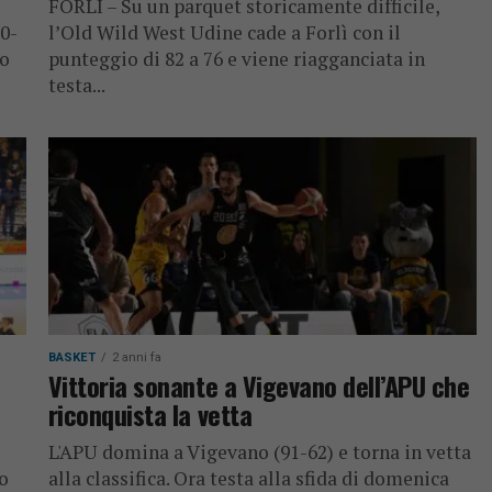
FORLÌ – Su un parquet storicamente difficile,
0-
l’Old Wild West Udine cade a Forlì con il
no
punteggio di 82 a 76 e viene riagganciata in
testa...
BASKET
2 anni fa
Vittoria sonante a Vigevano dell’APU che
riconquista la vetta
L'APU domina a Vigevano (91-62) e torna in vetta
vo
alla classifica. Ora testa alla sfida di domenica