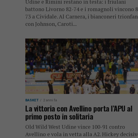
Udine e Rimini restano in testa: i friulani
battono Livorno 82-74 e i romagnoli vincono 8
73 a Cividale. Al Carnera, i bianconeri trionfa
con Johnson, Caroti...
BASKET
2 anni fa
La vittoria con Avellino porta l’APU al
primo posto in solitaria
Old Wild West Udine vince 100-91 contro
Avellino e vola in vetta alla A2. Hickey decisi