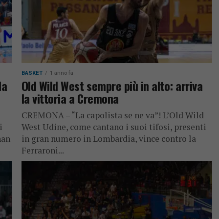
BASKET
1 anno fa
la
Old Wild West sempre più in alto: arriva
la vittoria a Cremona
CREMONA – “La capolista se ne va”! L’Old Wild
i
West Udine, come cantano i suoi tifosi, presenti
han
in gran numero in Lombardia, vince contro la
Ferraroni...