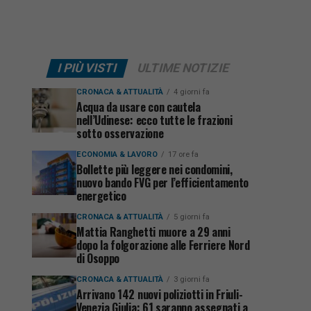
I PIÙ VISTI
ULTIME NOTIZIE
CRONACA & ATTUALITÀ
4 giorni fa
Acqua da usare con cautela
nell’Udinese: ecco tutte le frazioni
sotto osservazione
ECONOMIA & LAVORO
17 ore fa
Bollette più leggere nei condomini,
nuovo bando FVG per l’efficientamento
energetico
CRONACA & ATTUALITÀ
5 giorni fa
Mattia Ranghetti muore a 29 anni
dopo la folgorazione alle Ferriere Nord
di Osoppo
CRONACA & ATTUALITÀ
3 giorni fa
Arrivano 142 nuovi poliziotti in Friuli-
Venezia Giulia: 61 saranno assegnati a