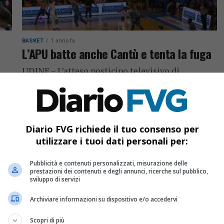
BASKET
1 anno fa
L’APU batte anche Cantù e tenta la fuga
UDINE – L’atteso posticipo televisivo di
domenica sera, valevole per la 31a giornata di
ve,
serie A2, ha visto l’Old Wild West Udine
aro
sconfiggere l’Acqua San Bernardo...
ta
Diario FVG richiede il tuo consenso per
utilizzare i tuoi dati personali per:
Pubblicità e contenuti personalizzati, misurazione delle
prestazioni dei contenuti e degli annunci, ricerche sul pubblico,
sviluppo di servizi
Archiviare informazioni su dispositivo e/o accedervi
Scopri di più