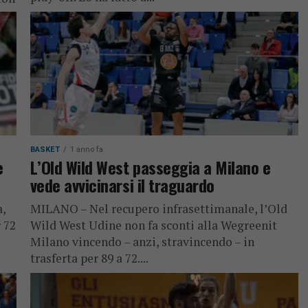
BASKET
1 anno fa
e
L’Old Wild West passeggia a Milano e
vede avvicinarsi il traguardo
,
MILANO – Nel recupero infrasettimanale, l’Old
 72
Wild West Udine non fa sconti alla Wegreenit
Milano vincendo – anzi, stravincendo – in
trasferta per 89 a 72....