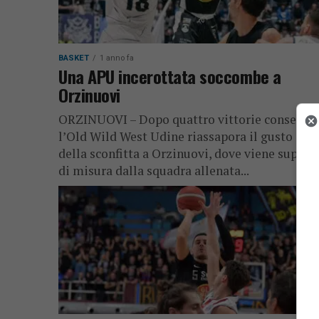
BASKET
1 anno fa
Una APU incerottata soccombe a
Orzinuovi
ORZINUOVI – Dopo quattro vittorie consecuti
l’Old Wild West Udine riassapora il gusto am
della sconfitta a Orzinuovi, dove viene supera
di misura dalla squadra allenata...