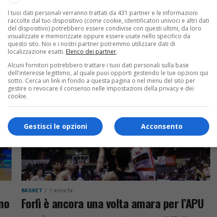
BASKET
1 anno fa
I tuoi dati personali verranno trattati da 431 partner e le informazioni
Piacenza non riserva sorprese per l’APU
raccolte dal tuo dispositivo (come cookie, identificatori univoci e altri dati
del dispositivo) potrebbero essere condivise con questi ultimi, da loro
to
UDINE – Vince senza troppi patemi l’Old Wild
visualizzate e memorizzate oppure essere usate nello specifico da
questo sito. Noi e i nostri partner potremmo utilizzare dati di
a.
West che, tra le mura amiche del Carnera, supera
localizzazione esatti.
Elenco dei partner
.
per 90 a 73 l’Assigeco Piacenza dopo essere
Alcuni fornitori potrebbero trattare i tuoi dati personali sulla base
rimasta...
dell'interesse legittimo, al quale puoi opporti gestendo le tue opzioni qui
sotto. Cerca un link in fondo a questa pagina o nel menu del sito per
gestire o revocare il consenso nelle impostazioni della privacy e dei
cookie.
Gestisci le opzioni
Acconsento
BASKET
1 anno fa
rno
Forlì è ancora una volta amara per l’APU