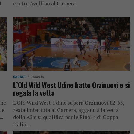
U
contro Avellino al Carnera
BASKET
2 anni fa
L’Old Wild West Udine batte Orzinuovi e si
regala la vetta
ine
L'Old Wild West Udine supera Orzinuovi 82-65,
 e
resta imbattuta al Carnera, aggancia la vetta
..
della A2 e si qualifica per le Final 4 di Coppa
Italia....