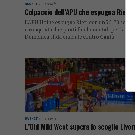
BASKET
1 anno fa
Colpaccio dell’APU che espugna Rieti
L'APU Udine espugna Rieti con un 75-70 soffer
e conquista due punti fondamentali per la vett
Domenica sfida cruciale contro Cantù
BASKET
1 anno fa
L’Old Wild West supera lo scoglio Livo