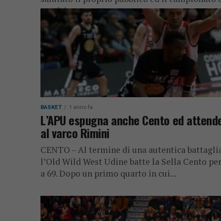
un’ultima...
BASKET
1 anno fa
L’APU espugna anche Cento ed attend
al varco Rimini
CENTO – Al termine di una autentica battaglia
l’Old Wild West Udine batte la Sella Cento per
a 69. Dopo un primo quarto in cui...