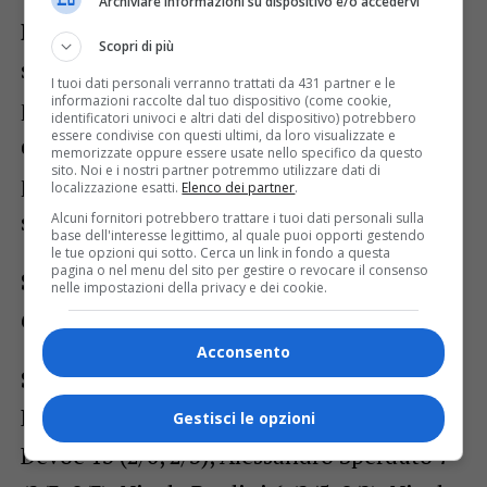
Archiviare informazioni su dispositivo e/o accedervi
Rimini
. E proprio i romagnoli saranno la
Scopri di più
squadra ospite al palasport Carnera nel
I tuoi dati personali verranno trattati da 431 partner e le
informazioni raccolte dal tuo dispositivo (come cookie,
prossimo match domenicale che, se vinto,
identificatori univoci e altri dati del dispositivo) potrebbero
essere condivise con questi ultimi, da loro visualizzate e
darebbe all’APU la certezza matematica del
memorizzate oppure essere usate nello specifico da questo
sito. Noi e i nostri partner potremmo utilizzare dati di
primato in classifica e la promozione in
localizzazione esatti.
Elenco dei partner
.
serie A.
Alcuni fornitori potrebbero trattare i tuoi dati personali sulla
base dell'interesse legittimo, al quale puoi opporti gestendo
le tue opzioni qui sotto. Cerca un link in fondo a questa
pagina o nel menu del sito per gestire o revocare il consenso
Sella Cento – Apu Old Wild West Udine
nelle impostazioni della privacy e dei cookie.
69-72 (20-13, 31-36, 48-52)
Acconsento
Sella Cento:
Stacy Davis iv 21 (4/9, 2/3),
Lorenzo Benvenuti 15 (6/8, 0/1), Gabe
Gestisci le opzioni
Devoe 13 (2/6, 2/3), Alessandro Sperduto 7