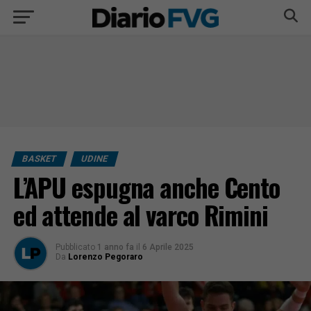
BASKET
UDINE
L’APU espugna anche Cento
ed attende al varco Rimini
Pubblicato
1 anno fa
il
6 Aprile 2025
Da
Lorenzo Pegoraro