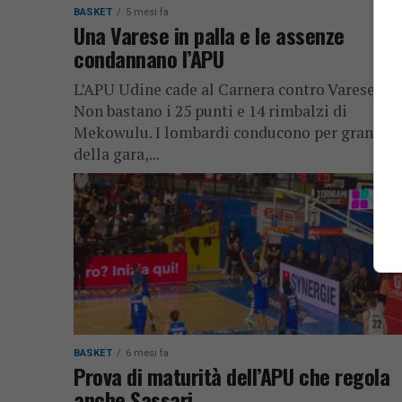
BASKET
5 mesi fa
Una Varese in palla e le assenze
condannano l’APU
L’APU Udine cade al Carnera contro Varese 92-
Non bastano i 25 punti e 14 rimbalzi di
Mekowulu. I lombardi conducono per gran par
della gara,...
BASKET
6 mesi fa
Prova di maturità dell’APU che regola
anche Sassari