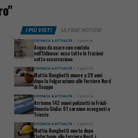
ro"
I PIÙ VISTI
ULTIME NOTIZIE
CRONACA & ATTUALITÀ
3 giorni fa
Acqua da usare con cautela
nell’Udinese: ecco tutte le frazioni
sotto osservazione
CRONACA & ATTUALITÀ
4 giorni fa
Mattia Ranghetti muore a 29 anni
dopo la folgorazione alle Ferriere Nord
di Osoppo
CRONACA & ATTUALITÀ
2 giorni fa
Arrivano 142 nuovi poliziotti in Friuli-
Venezia Giulia: 61 saranno assegnati a
Trieste
CRONACA & ATTUALITÀ
4 giorni fa
Mattia Ranghetti morto dopo
l’infortunio alle Ferriere Nord, i