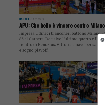
BASKET
4 mesi fa
APU: Che bello è vincere contro Milano
Impresa Udine: i bianconeri battono Milano 8
83 al Carnera. Decisivo l’ultimo quarto e il
rientro di Bendzius. Vittoria chiave per salvez
e sogno playoff.