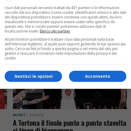
BASKET
6 mesi fa
I tuoi dati personali verranno trattati da 431 partner e le informazioni
APU sconfitta con l’onore delle armi a
raccolte dal tuo dispositivo (come cookie, identificatori univoci e altri dati
Bologna
del dispositivo) potrebbero essere condivise con questi ultimi, da loro
visualizzate e memorizzate oppure essere usate nello specifico da
questo sito. Noi e i nostri partner potremmo utilizzare dati di
81.
Udine cede 90-86 alla Virtus Bologna dopo una
localizzazione esatti.
Elenco dei partner
.
grande rimonta dal -20. I bianconeri impattano
Alcuni fornitori potrebbero trattare i tuoi dati personali sulla base
te
sul 78-78, ma nel finale decidono Edwards e
dell'interesse legittimo, al quale puoi opporti gestendo le tue opzioni qui
sotto. Cerca un link in fondo a questa pagina o nel menu del sito per
Vildoza. Ora testa...
gestire o revocare il consenso nelle impostazioni della privacy e dei
cookie.
Gestisci le opzioni
Acconsento
BASKET
6 mesi fa
A Tortona il finale punto a punto stavolta
si tinge di bianconero