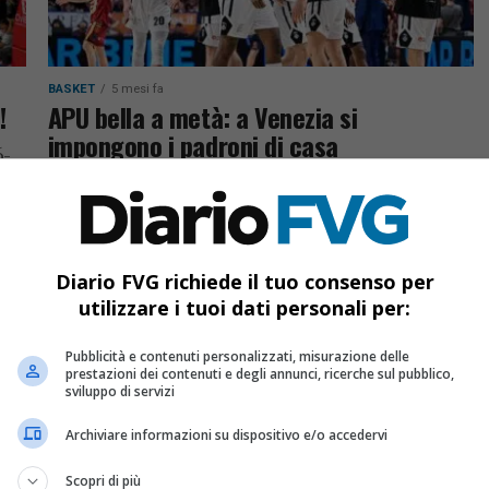
BASKET
5 mesi fa
!
APU bella a metà: a Venezia si
impongono i padroni di casa
6-
Udine lotta ma cede a Venezia 101-94. I
za
bianconeri volano fino al +20 nel primo tempo,
poi subiscono la rimonta della Reyer. Nel finale
punto a...
Diario FVG richiede il tuo consenso per
utilizzare i tuoi dati personali per:
Pubblicità e contenuti personalizzati, misurazione delle
prestazioni dei contenuti e degli annunci, ricerche sul pubblico,
sviluppo di servizi
Archiviare informazioni su dispositivo e/o accedervi
Scopri di più