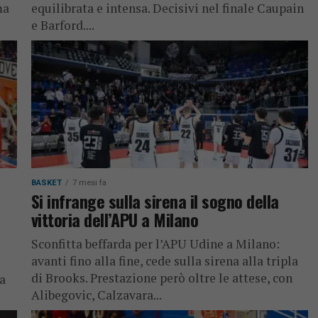
ma
equilibrata e intensa. Decisivi nel finale Caupain
e Barford....
BASKET
7 mesi fa
Si infrange sulla sirena il sogno della
vittoria dell’APU a Milano
Sconfitta beffarda per l’APU Udine a Milano:
avanti fino alla fine, cede sulla sirena alla tripla
di Brooks. Prestazione però oltre le attese, con
ta
Alibegovic, Calzavara...