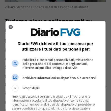
Zilli interviene con Ludovica Casellati e Peppone Calabrese
Turismo slow e collegamenti su
rotaia
La volontà di promuovere il
turismo slow
Diario FVG richiede il tuo consenso per
trova riscontro nel premio vinto nel 2016
utilizzare i tuoi dati personali per:
e, più recentemente, grazie alla
Ciclovia
Pubblicità e contenuti personalizzati, misurazione
delle prestazioni dei contenuti e degli annunci,
Sacile-Gorizia
, che ha ricevuto il
ricerche sul pubblico, sviluppo di servizi
riconoscimento di regina dell’Oscar del
Archiviare informazioni su dispositivo e/o accedervi
Cicloturismo 2024. Questo percorso, infatti,
Scopri di più
si distingue per l’
integrazione con la
I tuoi dati personali verranno trattati da 431 partner e le
rete regionale dei trasporti su rotaia
,
informazioni raccolte dal tuo dispositivo (come cookie,
identificatori univoci e altri dati del dispositivo) potrebbero
essere condivise con questi ultimi, da loro visualizzate e
facilitando la mobilità sostenibile e