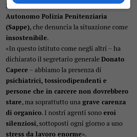
Ben diverso il tono del
Sindacato
Autonomo Polizia Penitenziaria
(Sappe)
, che denuncia la situazione come
insostenibile
.
«In questo istituto come negli altri – ha
dichiarato il segretario generale
Donato
Capece
– abbiamo la presenza di
psichiatrici, tossicodipendenti e
persone che in carcere non dovrebbero
stare
, ma soprattutto una
grave carenza
di organico
. I nostri agenti sono
eroi
silenziosi
, sottoposti ogni giorno a uno
stress da lavoro enorme
».