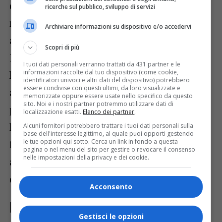
di
“ripristinare legalità e sicurezza
ricerche sul pubblico, sviluppo di servizi
nelle carceri italiane”
dopo
“anni di
Archiviare informazioni su dispositivo e/o accedervi
abbandono della sinistra”
.
Scopri di più
Il
sottosegretario alla Giustizia Andrea
I tuoi dati personali verranno trattati da 431 partner e le
informazioni raccolte dal tuo dispositivo (come cookie,
Delmastro delle Vedove
ha ricordato che
identificatori univoci e altri dati del dispositivo) potrebbero
essere condivise con questi ultimi, da loro visualizzate e
a luglio è stato bandito un nuovo concorso
memorizzate oppure essere usate nello specifico da questo
sito. Noi e i nostri partner potremmo utilizzare dati di
per
653 assunzioni
, mentre il deputato
localizzazione esatti.
Elenco dei partner
.
Roberto Menia
ha espresso fiducia sul
Alcuni fornitori potrebbero trattare i tuoi dati personali sulla
base dell'interesse legittimo, al quale puoi opporti gestendo
le tue opzioni qui sotto. Cerca un link in fondo a questa
fatto che “
le nuove assegnazioni
pagina o nel menu del sito per gestire o revocare il consenso
nelle impostazioni della privacy e dei cookie.
allevieranno le sofferenze quotidiane
degli agenti penitenziari
”.
Acconsento
Il grido d’allarme del sindacato
Gestisci le opzioni