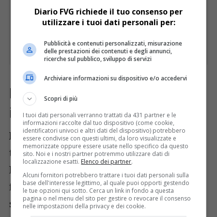
Diario FVG richiede il tuo consenso per
utilizzare i tuoi dati personali per:
Pubblicità e contenuti personalizzati, misurazione
delle prestazioni dei contenuti e degli annunci,
ricerche sul pubblico, sviluppo di servizi
Archiviare informazioni su dispositivo e/o accedervi
Pomeriggio: fenomeni più
Scopri di più
intensi e clima umido
I tuoi dati personali verranno trattati da 431 partner e le
informazioni raccolte dal tuo dispositivo (come cookie,
identificatori univoci e altri dati del dispositivo) potrebbero
Nel corso del pomeriggio il maltempo
essere condivise con questi ultimi, da loro visualizzate e
memorizzate oppure essere usate nello specifico da questo
tenderà temporaneamente a intensificarsi.
sito. Noi e i nostri partner potremmo utilizzare dati di
localizzazione esatti.
Elenco dei partner
.
Le precipitazioni potranno diventare più
Alcuni fornitori potrebbero trattare i tuoi dati personali sulla
base dell'interesse legittimo, al quale puoi opporti gestendo
frequenti e localmente moderate,
le tue opzioni qui sotto. Cerca un link in fondo a questa
pagina o nel menu del sito per gestire o revocare il consenso
soprattutto sulle aree pianeggianti e
nelle impostazioni della privacy e dei cookie.