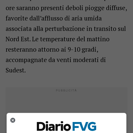
ore saranno presenti deboli piogge diffuse,
favorite dall’afflusso di aria umida
associata alla perturbazione in transito sul
Nord Est. Le temperature del mattino
resteranno attorno ai 9-10 gradi,
accompagnate da venti moderati di
Sudest.