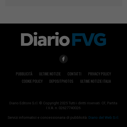
PUBBLICITÀ
ULTIME NOTIZIE
CONTATTI
PRIVACY POLICY
COOKIE POLICY
DEPOSITPHOTOS
ULTIME NOTIZIE ITALIA
Diario Editore S.r.l. © Copyright 2025 Tutti i diritti riservati. CF, Partita
I.V.A. n. 02627740026
Servizi informatici e concessionaria di pubblicità:
Diario del Web S.r.l.