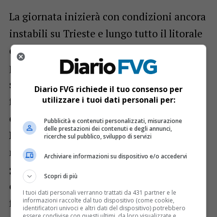
La giornata inizierà con condizioni ancora
instabili su Trieste e lungo tutto il litorale
del Friuli Venezia Giulia. Il cielo si
presenterà molto nuvoloso o coperto e
saranno possibili deboli piogge diffuse,
Diario FVG richiede il tuo consenso per
favorite dalla presenza della circolazione
utilizzare i tuoi dati personali per:
depressionaria che sta interessando il
Pubblicità e contenuti personalizzati, misurazione
delle prestazioni dei contenuti e degli annunci,
Nord Est. Le temperature del primo
ricerche sul pubblico, sviluppo di servizi
mattino saranno comprese tra gli 11 e i 13
Archiviare informazioni su dispositivo e/o accedervi
gradi, mentre i venti moderati di Nordest
Scopri di più
contribuiranno a mantenere un clima
I tuoi dati personali verranno trattati da 431 partner e le
fresco e umido.
informazioni raccolte dal tuo dispositivo (come cookie,
identificatori univoci e altri dati del dispositivo) potrebbero
essere condivise con questi ultimi, da loro visualizzate e