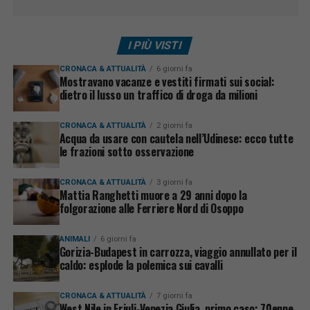
I PIÙ VISTI
CRONACA & ATTUALITÀ
6 giorni fa
Mostravano vacanze e vestiti firmati sui social:
dietro il lusso un traffico di droga da milioni
CRONACA & ATTUALITÀ
2 giorni fa
Acqua da usare con cautela nell’Udinese: ecco tutte
le frazioni sotto osservazione
CRONACA & ATTUALITÀ
3 giorni fa
Mattia Ranghetti muore a 29 anni dopo la
folgorazione alle Ferriere Nord di Osoppo
ANIMALI
6 giorni fa
Gorizia-Budapest in carrozza, viaggio annullato per il
caldo: esplode la polemica sui cavalli
CRONACA & ATTUALITÀ
7 giorni fa
West Nile in Friuli-Venezia Giulia, primo caso: 70enne