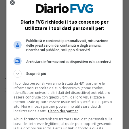
La giornata inizierà con condizioni
pienamente stabili su Udine e sulla
Diario FVG richiede il tuo consenso per
pianura friulana. I cieli saranno sereni o
utilizzare i tuoi dati personali per:
poco nuvolosi e il sole garantirà una buona
Pubblicità e contenuti personalizzati, misurazione
delle prestazioni dei contenuti e degli annunci,
luminosità fin dalle prime ore del mattino.
ricerche sul pubblico, sviluppo di servizi
Le temperature risulteranno già elevate
Archiviare informazioni su dispositivo e/o accedervi
all’alba, con valori prossimi ai 20 gradi. La
Scopri di più
ventilazione moderata contribuirà a
I tuoi dati personali verranno trattati da 431 partner e le
mantenere un clima relativamente
informazioni raccolte dal tuo dispositivo (come cookie,
identificatori univoci e altri dati del dispositivo) potrebbero
essere condivise con questi ultimi, da loro visualizzate e
gradevole anche nelle prime ore della
memorizzate oppure essere usate nello specifico da questo
sito. Noi e i nostri partner potremmo utilizzare dati di
giornata.
localizzazione esatti.
Elenco dei partner
.
Alcuni fornitori potrebbero trattare i tuoi dati personali sulla
Pomeriggio: clima estivo e sole
base dell'interesse legittimo, al quale puoi opporti gestendo
le tue opzioni qui sotto. Cerca un link in fondo a questa