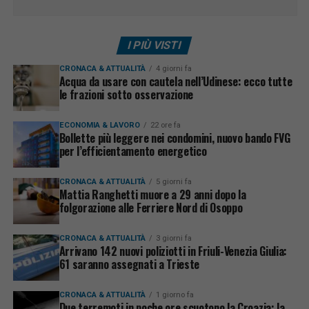
I PIÙ VISTI
CRONACA & ATTUALITÀ
4 giorni fa
Acqua da usare con cautela nell’Udinese: ecco tutte
le frazioni sotto osservazione
ECONOMIA & LAVORO
22 ore fa
Bollette più leggere nei condomini, nuovo bando FVG
per l’efficientamento energetico
CRONACA & ATTUALITÀ
5 giorni fa
Mattia Ranghetti muore a 29 anni dopo la
folgorazione alle Ferriere Nord di Osoppo
CRONACA & ATTUALITÀ
3 giorni fa
Arrivano 142 nuovi poliziotti in Friuli-Venezia Giulia:
61 saranno assegnati a Trieste
CRONACA & ATTUALITÀ
1 giorno fa
Due terremoti in poche ore scuotono la Croazia: la