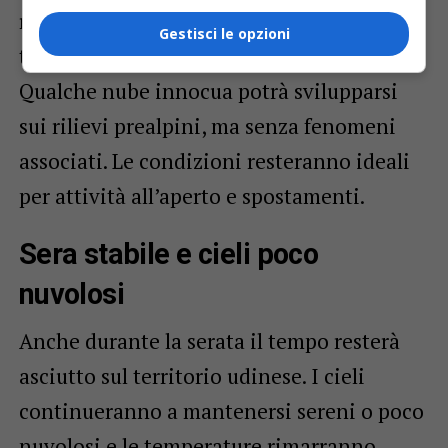
regalando una giornata dal sapore
Gestisci le opzioni
tipicamente estivo ma senza eccessi di afa.
Qualche nube innocua potrà svilupparsi
sui rilievi prealpini, ma senza fenomeni
associati. Le condizioni resteranno ideali
per attività all’aperto e spostamenti.
Sera stabile e cieli poco
nuvolosi
Anche durante la serata il tempo resterà
asciutto sul territorio udinese. I cieli
continueranno a mantenersi sereni o poco
nuvolosi e le temperature rimarranno