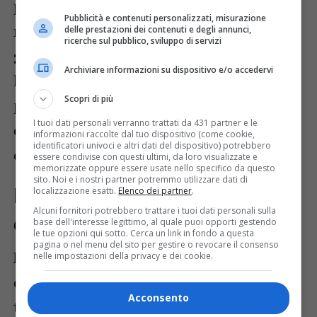
pianura friulana. Le temperature si
Pubblicità e contenuti personalizzati, misurazione
manterranno miti già dalle prime ore del
delle prestazioni dei contenuti e degli annunci,
ricerche sul pubblico, sviluppo di servizi
giorno e il sole garantirà una buona
Archiviare informazioni su dispositivo e/o accedervi
luminosità su tutto il territorio
Scopri di più
provinciale. La ventilazione moderata
I tuoi dati personali verranno trattati da 431 partner e le
contribuirà a mantenere il clima piacevole
informazioni raccolte dal tuo dispositivo (come cookie,
identificatori univoci e altri dati del dispositivo) potrebbero
e asciutto.
essere condivise con questi ultimi, da loro visualizzate e
memorizzate oppure essere usate nello specifico da questo
sito. Noi e i nostri partner potremmo utilizzare dati di
Pomeriggio caldo ma con
localizzazione esatti.
Elenco dei partner
.
Alcuni fornitori potrebbero trattare i tuoi dati personali sulla
condizioni ancora gradevoli
base dell'interesse legittimo, al quale puoi opporti gestendo
le tue opzioni qui sotto. Cerca un link in fondo a questa
pagina o nel menu del sito per gestire o revocare il consenso
Nel corso del pomeriggio il tempo
nelle impostazioni della privacy e dei cookie.
continuerà a mantenersi stabile. Le
Acconsento
temperature raggiungeranno i 28 gradi,