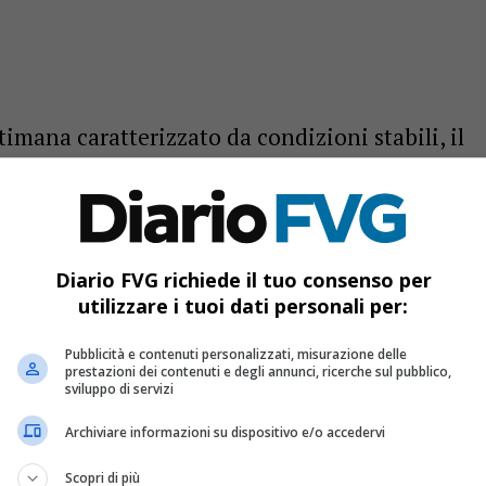
imana caratterizzato da condizioni stabili, il
trerà segnali di cambiamento nella giornata di
isioni indicano infatti una giornata
iarite alternate a nuvolosità, seguita da un
Diario FVG richiede il tuo consenso per
ore serali. Le precipitazioni attese saranno
utilizzare i tuoi dati personali per:
cumuli limitati a circa 0,6 millimetri, ma
Pubblicità e contenuti personalizzati, misurazione delle
 una fase più instabile prevista nella giornata
prestazioni dei contenuti e degli annunci, ricerche sul pubblico,
sviluppo di servizi
Archiviare informazioni su dispositivo e/o accedervi
regolare ma senza precipitazioni
Scopri di più