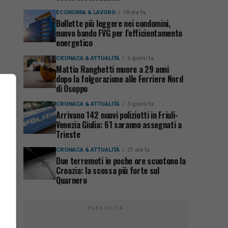
ECONOMIA & LAVORO
18 ore fa
Bollette più leggere nei condomini,
nuovo bando FVG per l’efficientamento
energetico
CRONACA & ATTUALITÀ
5 giorni fa
Mattia Ranghetti muore a 29 anni
dopo la folgorazione alle Ferriere Nord
di Osoppo
CRONACA & ATTUALITÀ
3 giorni fa
Arrivano 142 nuovi poliziotti in Friuli-
Venezia Giulia: 61 saranno assegnati a
Trieste
CRONACA & ATTUALITÀ
21 ore fa
Due terremoti in poche ore scuotono la
Croazia: la scossa più forte sul
Quarnero
PUBBLICITÀ