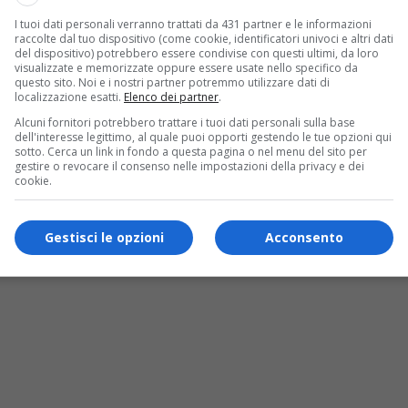
i parzialmente nuvolosi e temperature
I tuoi dati personali verranno trattati da 431 partner e le informazioni
raccolte dal tuo dispositivo (come cookie, identificatori univoci e altri dati
 prevista sarà di 19°C, mentre i venti
del dispositivo) potrebbero essere condivise con questi ultimi, da loro
visualizzate e memorizzate oppure essere usate nello specifico da
questo sito. Noi e i nostri partner potremmo utilizzare dati di
antiranno una discreta ventilazione e
localizzazione esatti.
Elenco dei partner
.
voli per gli spostamenti e le attività
Alcuni fornitori potrebbero trattare i tuoi dati personali sulla base
dell'interesse legittimo, al quale puoi opporti gestendo le tue opzioni qui
precipitazioni durante la mattinata.
sotto. Cerca un link in fondo a questa pagina o nel menu del sito per
gestire o revocare il consenso nelle impostazioni della privacy e dei
cookie.
Gestisci le opzioni
Acconsento