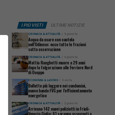
I PIÙ VISTI
ULTIME NOTIZIE
CRONACA & ATTUALITÀ
3 giorni fa
Acqua da usare con cautela
nell’Udinese: ecco tutte le frazioni
sotto osservazione
CRONACA & ATTUALITÀ
4 giorni fa
Mattia Ranghetti muore a 29 anni
dopo la folgorazione alle Ferriere Nord
di Osoppo
ECONOMIA & LAVORO
5 ore fa
Bollette più leggere nei condomini,
nuovo bando FVG per l’efficientamento
energetico
CRONACA & ATTUALITÀ
2 giorni fa
Arrivano 142 nuovi poliziotti in Friuli-
Venezia Giulia: 61 saranno assegnati a