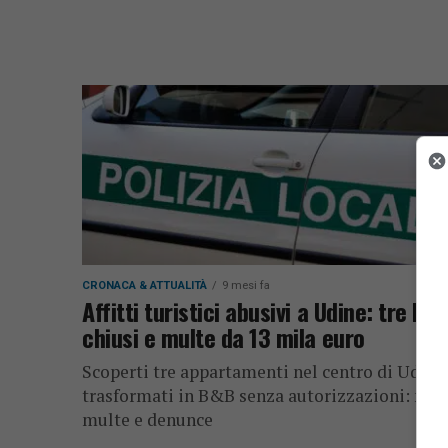
CRONACA & ATTUALITÀ
9 mesi fa
Affitti turistici abusivi a Udine: tre B&
chiusi e multe da 13 mila euro
Scoperti tre appartamenti nel centro di Udine
trasformati in B&B senza autorizzazioni: max
multe e denunce