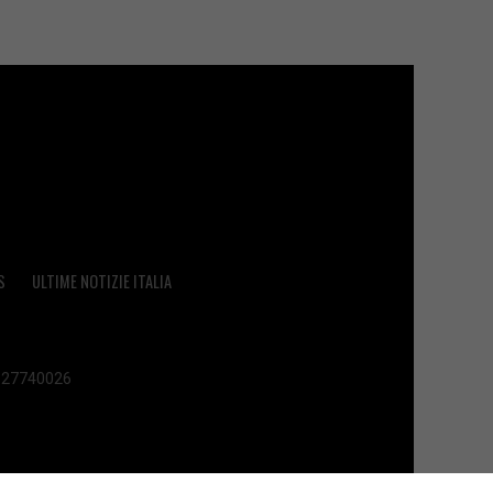
S
ULTIME NOTIZIE ITALIA
 02627740026