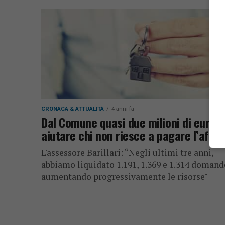
CRONACA & ATTUALITÀ
4 anni fa
Dal Comune quasi due milioni di euro p
aiutare chi non riesce a pagare l’affit
L'assessore Barillari: “Negli ultimi tre anni,
abbiamo liquidato 1.191, 1.369 e 1.314 domand
aumentando progressivamente le risorse"