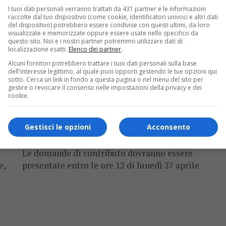
I tuoi dati personali verranno trattati da 431 partner e le informazioni
raccolte dal tuo dispositivo (come cookie, identificatori univoci e altri dati
del dispositivo) potrebbero essere condivise con questi ultimi, da loro
visualizzate e memorizzate oppure essere usate nello specifico da
questo sito. Noi e i nostri partner potremmo utilizzare dati di
localizzazione esatti.
Elenco dei partner
.
Alcuni fornitori potrebbero trattare i tuoi dati personali sulla base
dell'interesse legittimo, al quale puoi opporti gestendo le tue opzioni qui
sotto. Cerca un link in fondo a questa pagina o nel menu del sito per
gestire o revocare il consenso nelle impostazioni della privacy e dei
cookie.
ECONOMIA & LAVORO
6 anni fa
er
Coronavirus: la Regione paga una parte
Gestisci le opzioni
Acconsento
to
degli affitti di negozi e botteghe
Le domande di contributo dovranno essere
e,
presentate entro le ore 12 di lunedì 27 aprile