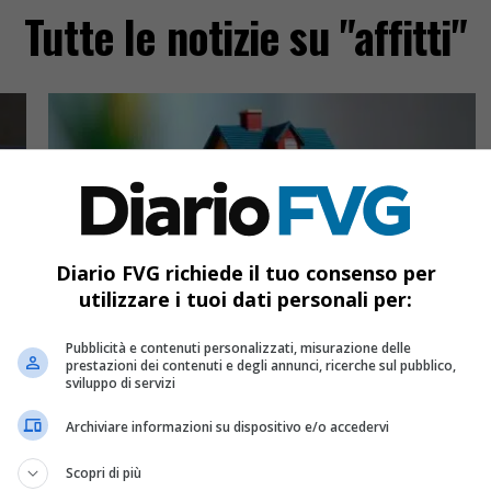
Tutte le notizie su "affitti"
Diario FVG richiede il tuo consenso per
utilizzare i tuoi dati personali per:
UDINE
1 anno fa
B
Fondo affitti Udine 2025: richieste in
Pubblicità e contenuti personalizzati, misurazione delle
aumento del 5,7%
prestazioni dei contenuti e degli annunci, ricerche sul pubblico,
sviluppo di servizi
A Udine nel 2025 crescono le richieste per il
Archiviare informazioni su dispositivo e/o accedervi
i
Fondo affitti: +5,7% rispetto all’anno precedente
e nuove risorse stanziate per far fronte
Scopri di più
all’emergenza abitativa.