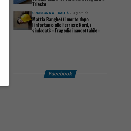
Trieste
CRONACA & ATTUALITÀ
4 giorni fa
Mattia Ranghetti morto dopo
l’infortunio alle Ferriere Nord, i
sindacati: «Tragedia inaccettabile»
Facebook