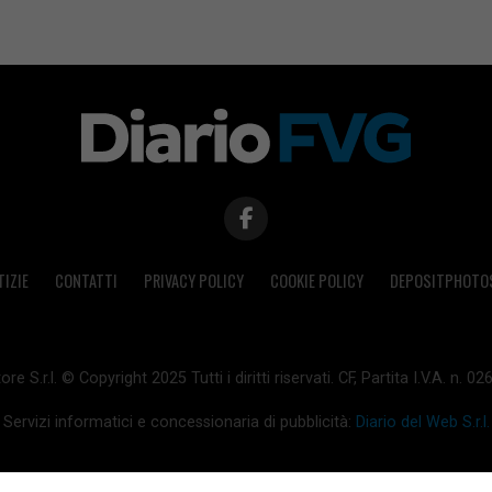
TIZIE
CONTATTI
PRIVACY POLICY
COOKIE POLICY
DEPOSITPHOTO
ore S.r.l. © Copyright 2025 Tutti i diritti riservati. CF, Partita I.V.A. n.
Servizi informatici e concessionaria di pubblicità:
Diario del Web S.r.l.