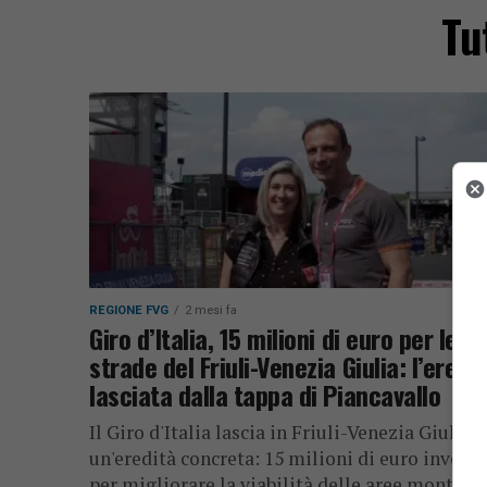
Tu
REGIONE FVG
2 mesi fa
Giro d’Italia, 15 milioni di euro per le
strade del Friuli-Venezia Giulia: l’eredi
lasciata dalla tappa di Piancavallo
Il Giro d'Italia lascia in Friuli-Venezia Giulia
un'eredità concreta: 15 milioni di euro investi
per migliorare la viabilità delle aree montane