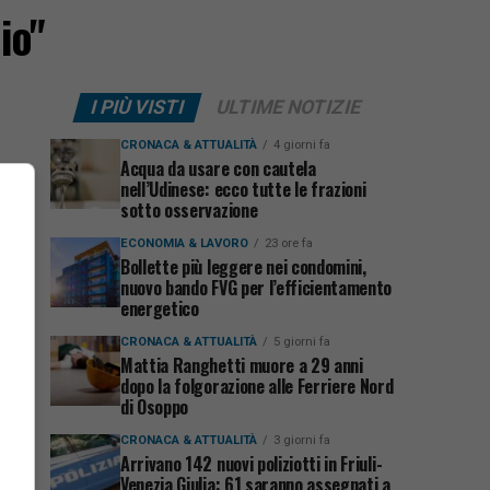
io"
I PIÙ VISTI
ULTIME NOTIZIE
CRONACA & ATTUALITÀ
4 giorni fa
Acqua da usare con cautela
nell’Udinese: ecco tutte le frazioni
sotto osservazione
ECONOMIA & LAVORO
23 ore fa
Bollette più leggere nei condomini,
nuovo bando FVG per l’efficientamento
energetico
CRONACA & ATTUALITÀ
5 giorni fa
Mattia Ranghetti muore a 29 anni
dopo la folgorazione alle Ferriere Nord
di Osoppo
CRONACA & ATTUALITÀ
3 giorni fa
Arrivano 142 nuovi poliziotti in Friuli-
Venezia Giulia: 61 saranno assegnati a