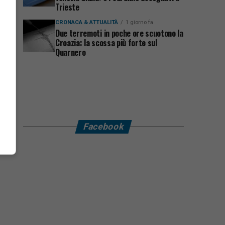
Trieste
CRONACA & ATTUALITÀ
1 giorno fa
Due terremoti in poche ore scuotono la
Croazia: la scossa più forte sul
Quarnero
Facebook