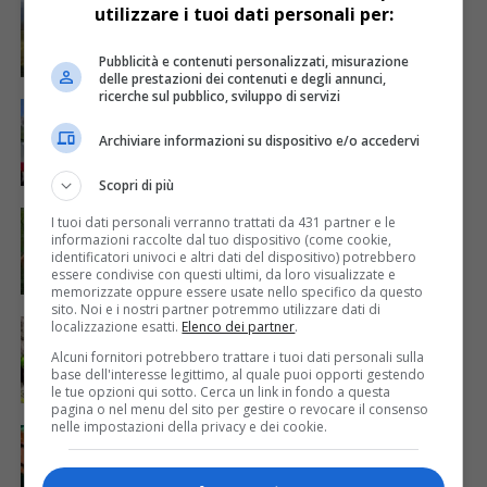
utilizzare i tuoi dati personali per:
Infortunio durante un allenamento nel
bosco: interviene il Cnsas
Pubblicità e contenuti personalizzati, misurazione
delle prestazioni dei contenuti e degli annunci,
ricerche sul pubblico, sviluppo di servizi
CRONACA & ATTUALITÀ
6 anni fa
Chiamano il Cnsas ma anziché attendere i
Archiviare informazioni su dispositivo e/o accedervi
soccorsi se ne vanno da soli
Scopri di più
CRONACA & ATTUALITÀ
6 anni fa
I tuoi dati personali verranno trattati da 431 partner e le
Cade per dieci metri lungo il ‘Cammino
informazioni raccolte dal tuo dispositivo (come cookie,
Celeste’ a Taipana
identificatori univoci e altri dati del dispositivo) potrebbero
essere condivise con questi ultimi, da loro visualizzate e
memorizzate oppure essere usate nello specifico da questo
sito. Noi e i nostri partner potremmo utilizzare dati di
CRONACA & ATTUALITÀ
6 anni fa
localizzazione esatti.
Elenco dei partner
.
Precipita per cinquanta metri da Sella
Alcuni fornitori potrebbero trattare i tuoi dati personali sulla
Bilapec: morta una donna
base dell'interesse legittimo, al quale puoi opporti gestendo
le tue opzioni qui sotto. Cerca un link in fondo a questa
pagina o nel menu del sito per gestire o revocare il consenso
nelle impostazioni della privacy e dei cookie.
CRONACA & ATTUALITÀ
6 anni fa
Smarrisce il sentiero scendendo dal Monte
Cuarnan: recuperato dal Cnsas