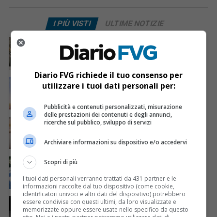
I PIÙ VISTI
ULTIME NOTIZIE
CRONACA & ATTUALITÀ
5 giorni fa
Acqua da usare con cautela nell’Udinese: ecco tutte
le frazioni sotto osservazione
Diario FVG richiede il tuo consenso per
ECONOMIA & LAVORO
1 giorno fa
utilizzare i tuoi dati personali per:
Bollette più leggere nei condomini, nuovo bando FVG
per l’efficientamento energetico
Pubblicità e contenuti personalizzati, misurazione
delle prestazioni dei contenuti e degli annunci,
CRONACA & ATTUALITÀ
6 giorni fa
ricerche sul pubblico, sviluppo di servizi
Mattia Ranghetti muore a 29 anni dopo la
folgorazione alle Ferriere Nord di Osoppo
Archiviare informazioni su dispositivo e/o accedervi
CRONACA & ATTUALITÀ
4 giorni fa
Scopri di più
Arrivano 142 nuovi poliziotti in Friuli-Venezia Giulia:
61 saranno assegnati a Trieste
I tuoi dati personali verranno trattati da 431 partner e le
informazioni raccolte dal tuo dispositivo (come cookie,
identificatori univoci e altri dati del dispositivo) potrebbero
CRONACA & ATTUALITÀ
2 giorni fa
essere condivise con questi ultimi, da loro visualizzate e
Due terremoti in poche ore scuotono la Croazia: la
memorizzate oppure essere usate nello specifico da questo
scossa più forte sul Quarnero