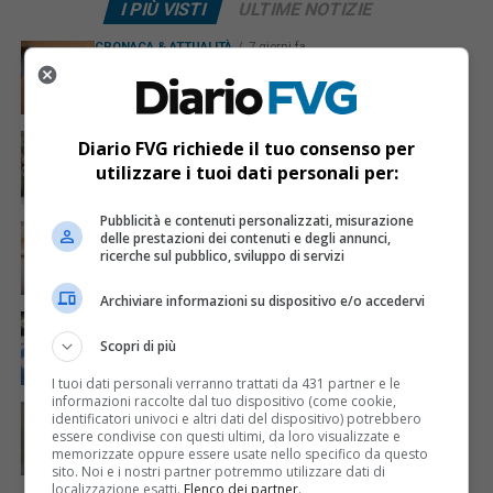
I PIÙ VISTI
ULTIME NOTIZIE
CRONACA & ATTUALITÀ
7 giorni fa
Mostravano vacanze e vestiti firmati sui social:
dietro il lusso un traffico di droga da milioni
CRONACA & ATTUALITÀ
3 giorni fa
Diario FVG richiede il tuo consenso per
Acqua da usare con cautela nell’Udinese: ecco tutte
utilizzare i tuoi dati personali per:
le frazioni sotto osservazione
Pubblicità e contenuti personalizzati, misurazione
CRONACA & ATTUALITÀ
4 giorni fa
delle prestazioni dei contenuti e degli annunci,
Mattia Ranghetti muore a 29 anni dopo la
ricerche sul pubblico, sviluppo di servizi
folgorazione alle Ferriere Nord di Osoppo
Archiviare informazioni su dispositivo e/o accedervi
CRONACA & ATTUALITÀ
2 giorni fa
Arrivano 142 nuovi poliziotti in Friuli-Venezia Giulia:
Scopri di più
61 saranno assegnati a Trieste
I tuoi dati personali verranno trattati da 431 partner e le
informazioni raccolte dal tuo dispositivo (come cookie,
CRONACA & ATTUALITÀ
4 giorni fa
identificatori univoci e altri dati del dispositivo) potrebbero
Mattia Ranghetti morto dopo l’infortunio alle
essere condivise con questi ultimi, da loro visualizzate e
Ferriere Nord, i sindacati: «Tragedia inaccettabile»
memorizzate oppure essere usate nello specifico da questo
sito. Noi e i nostri partner potremmo utilizzare dati di
localizzazione esatti.
Elenco dei partner
.