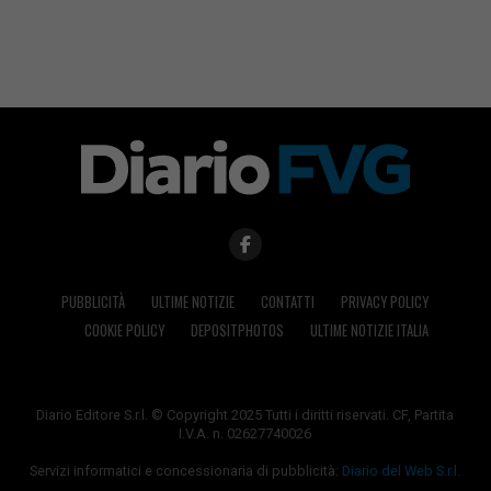
PUBBLICITÀ
ULTIME NOTIZIE
CONTATTI
PRIVACY POLICY
COOKIE POLICY
DEPOSITPHOTOS
ULTIME NOTIZIE ITALIA
Diario Editore S.r.l. © Copyright 2025 Tutti i diritti riservati. CF, Partita
I.V.A. n. 02627740026
Servizi informatici e concessionaria di pubblicità:
Diario del Web S.r.l.