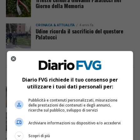
Giorno della Memoria
CRONACA & ATTUALITÀ
4 anni fa
Udine ricorda il sacrificio del questore
Palatucci
I PIÙ VISTI
ULTIME NOTIZIE
Diario FVG richiede il tuo consenso per
utilizzare i tuoi dati personali per:
CRONACA & ATTUALITÀ
6 giorni fa
Mostravano vacanze e vestiti firmati sui social:
dietro il lusso un traffico di droga da milioni
Pubblicità e contenuti personalizzati, misurazione
delle prestazioni dei contenuti e degli annunci,
ricerche sul pubblico, sviluppo di servizi
CRONACA & ATTUALITÀ
2 giorni fa
Acqua da usare con cautela nell’Udinese: ecco tutte
Archiviare informazioni su dispositivo e/o accedervi
le frazioni sotto osservazione
Scopri di più
CRONACA & ATTUALITÀ
3 giorni fa