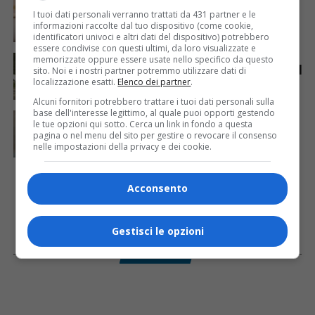
Mattia Ranghetti muore a 29 anni dopo la
I tuoi dati personali verranno trattati da 431 partner e le
folgorazione alle Ferriere Nord di Osoppo
informazioni raccolte dal tuo dispositivo (come cookie,
identificatori univoci e altri dati del dispositivo) potrebbero
essere condivise con questi ultimi, da loro visualizzate e
ANIMALI
7 giorni fa
memorizzate oppure essere usate nello specifico da questo
Gorizia-Budapest in carrozza, viaggio annullato per il
sito. Noi e i nostri partner potremmo utilizzare dati di
caldo: esplode la polemica sui cavalli
localizzazione esatti.
Elenco dei partner
.
Alcuni fornitori potrebbero trattare i tuoi dati personali sulla
base dell'interesse legittimo, al quale puoi opporti gestendo
CRONACA & ATTUALITÀ
3 giorni fa
le tue opzioni qui sotto. Cerca un link in fondo a questa
Mattia Ranghetti morto dopo l’infortunio alle
pagina o nel menu del sito per gestire o revocare il consenso
Ferriere Nord, i sindacati: «Tragedia inaccettabile»
nelle impostazioni della privacy e dei cookie.
Acconsento
Gestisci le opzioni
Facebook