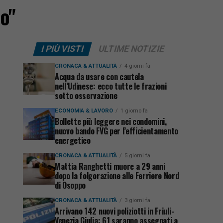
co"
I PIÙ VISTI
ULTIME NOTIZIE
CRONACA & ATTUALITÀ
4 giorni fa
Acqua da usare con cautela
nell’Udinese: ecco tutte le frazioni
sotto osservazione
ECONOMIA & LAVORO
1 giorno fa
Bollette più leggere nei condomini,
nuovo bando FVG per l’efficientamento
energetico
CRONACA & ATTUALITÀ
5 giorni fa
Mattia Ranghetti muore a 29 anni
dopo la folgorazione alle Ferriere Nord
di Osoppo
CRONACA & ATTUALITÀ
3 giorni fa
Arrivano 142 nuovi poliziotti in Friuli-
Venezia Giulia: 61 saranno assegnati a