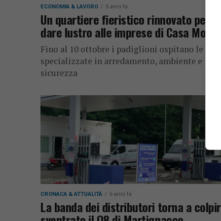
ECONOMIA & LAVORO
5 anni fa
Un quartiere fieristico rinnovato per
dare lustro alle imprese di Casa Mode
Fino al 10 ottobre i padiglioni ospitano le real
specializzate in arredamento, ambiente e
sicurezza
CRONACA & ATTUALITÀ
6 anni fa
La banda dei distributori torna a colpir
sventrato il Q8 di Martignacco