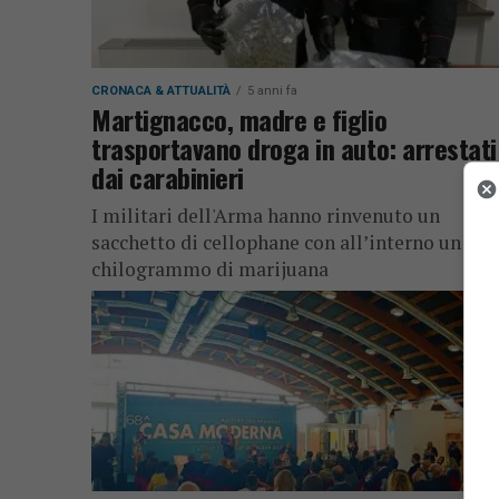
CRONACA & ATTUALITÀ
5 anni fa
Martignacco, madre e figlio
trasportavano droga in auto: arrestati
dai carabinieri
I militari dell'Arma hanno rinvenuto un
sacchetto di cellophane con all’interno un
chilogrammo di marijuana