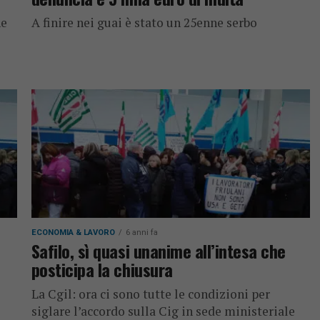
ne
A finire nei guai è stato un 25enne serbo
ECONOMIA & LAVORO
6 anni fa
Safilo, sì quasi unanime all’intesa che
posticipa la chiusura
La Cgil: ora ci sono tutte le condizioni per
siglare l’accordo sulla Cig in sede ministeriale