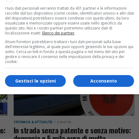
CRONACA & ATTUALITÀ
6 anni fa
I tuoi dati personali verranno trattati da 431 partner e le informazioni
Posa della prima pietra a Nogaredo di
raccolte dal tuo dispositivo (come cookie, identificatori univoci e altri dati
rna
Prato: sorgerà una nuova scuola
del dispositivo) potrebbero essere condivise con questi ultimi, da loro
visualizzate e memorizzate oppure essere usate nello specifico da
questo sito. Noi e i nostri partner potremmo utilizzare dati di
tà
L'edificio sarà realizzato con un importante
localizzazione esatti.
Elenco dei partner
.
sostegno economico della Regione
Alcuni fornitori potrebbero trattare i tuoi dati personali sulla base
dell'interesse legittimo, al quale puoi opporti gestendo le tue opzioni qui
sotto. Cerca un link in fondo a questa pagina o nel menu del sito per
gestire o revocare il consenso nelle impostazioni della privacy e dei
cookie.
Gestisci le opzioni
Acconsento
CRONACA & ATTUALITÀ
6 anni fa
e:
In strada senza patente e senza motivo:
denuncia e 5 mila euro di multa