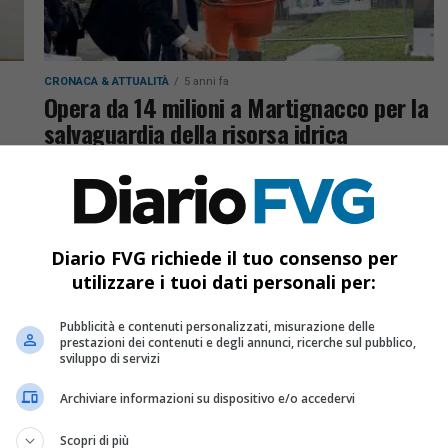
CRONACA & ATTUALITÀ
5 anni fa
Opera da 14 milioni a Martignacco per la
salvaguardia della risorsa idrica
L'assessore Zannier: "L'utilizzo intelligente
dell'acqua è indispensabile e per fare agricoltura
oggi è necessario evitare gli sprechi"
Diario FVG richiede il tuo consenso per
utilizzare i tuoi dati personali per:
Pubblicità e contenuti personalizzati, misurazione delle
prestazioni dei contenuti e degli annunci, ricerche sul pubblico,
sviluppo di servizi
Archiviare informazioni su dispositivo e/o accedervi
Scopri di più