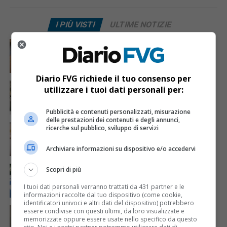
I PIÙ VISTI
ULTIME NOTIZIE
CRONACA & ATTUALITÀ
7 giorni fa
Mostravano vacanze e vestiti firmati sui social:
dietro il lusso un traffico di droga da milioni
Diario FVG richiede il tuo consenso per
CRONACA & ATTUALITÀ
3 giorni fa
utilizzare i tuoi dati personali per:
Acqua da usare con cautela nell’Udinese: ecco tutte
le frazioni sotto osservazione
Pubblicità e contenuti personalizzati, misurazione
delle prestazioni dei contenuti e degli annunci,
CRONACA & ATTUALITÀ
4 giorni fa
ricerche sul pubblico, sviluppo di servizi
Mattia Ranghetti muore a 29 anni dopo la
folgorazione alle Ferriere Nord di Osoppo
Archiviare informazioni su dispositivo e/o accedervi
CRONACA & ATTUALITÀ
2 giorni fa
Scopri di più
Arrivano 142 nuovi poliziotti in Friuli-Venezia Giulia:
61 saranno assegnati a Trieste
I tuoi dati personali verranno trattati da 431 partner e le
informazioni raccolte dal tuo dispositivo (come cookie,
identificatori univoci e altri dati del dispositivo) potrebbero
CRONACA & ATTUALITÀ
4 giorni fa
essere condivise con questi ultimi, da loro visualizzate e
Mattia Ranghetti morto dopo l’infortunio alle
memorizzate oppure essere usate nello specifico da questo
Ferriere Nord, i sindacati: «Tragedia inaccettabile»