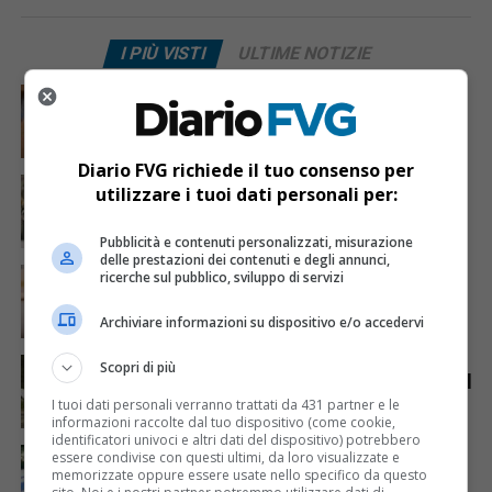
I PIÙ VISTI
ULTIME NOTIZIE
CRONACA & ATTUALITÀ
6 giorni fa
Mostravano vacanze e vestiti firmati sui social:
dietro il lusso un traffico di droga da milioni
Diario FVG richiede il tuo consenso per
CRONACA & ATTUALITÀ
2 giorni fa
utilizzare i tuoi dati personali per:
Acqua da usare con cautela nell’Udinese: ecco tutte
le frazioni sotto osservazione
Pubblicità e contenuti personalizzati, misurazione
delle prestazioni dei contenuti e degli annunci,
CRONACA & ATTUALITÀ
3 giorni fa
ricerche sul pubblico, sviluppo di servizi
Mattia Ranghetti muore a 29 anni dopo la
folgorazione alle Ferriere Nord di Osoppo
Archiviare informazioni su dispositivo e/o accedervi
ANIMALI
7 giorni fa
Scopri di più
Gorizia-Budapest in carrozza, viaggio annullato per il
caldo: esplode la polemica sui cavalli
I tuoi dati personali verranno trattati da 431 partner e le
informazioni raccolte dal tuo dispositivo (come cookie,
identificatori univoci e altri dati del dispositivo) potrebbero
CRONACA & ATTUALITÀ
1 giorno fa
essere condivise con questi ultimi, da loro visualizzate e
Arrivano 142 nuovi poliziotti in Friuli-Venezia Giulia:
memorizzate oppure essere usate nello specifico da questo
61 saranno assegnati a Trieste