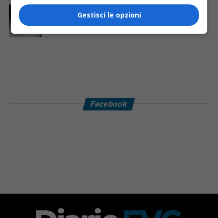
CRONACA & ATTUALITÀ
15 ore fa
Gestisci le opzioni
Due terremoti in poche ore scuotono la Croazia: la
scossa più forte sul Quarnero
Facebook