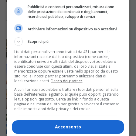
Pubblicità e contenuti personalizzati, misurazione
delle prestazioni dei contenuti e degli annunci,
ricerche sul pubblico, sviluppo di servizi
Archiviare informazioni su dispositivo e/o accedervi
I PIÙ VISTI
ULTIME NOTIZIE
CRONACA & ATTUALITÀ
Scopri di più
4 giorni fa
Acqua da usare con cautela nell’Udinese: ecco tutte
le frazioni sotto osservazione
I tuoi dati personali verranno trattati da 431 partner e le
informazioni raccolte dal tuo dispositivo (come cookie,
identificatori univoci e altri dati del dispositivo) potrebbero
ECONOMIA & LAVORO
13 ore fa
essere condivise con questi ultimi, da loro visualizzate e
Bollette più leggere nei condomini, nuovo bando FVG
memorizzate oppure essere usate nello specifico da questo
per l’efficientamento energetico
sito. Noi e i nostri partner potremmo utilizzare dati di
localizzazione esatti.
Elenco dei partner
.
Alcuni fornitori potrebbero trattare i tuoi dati personali sulla
CRONACA & ATTUALITÀ
5 giorni fa
base dell'interesse legittimo, al quale puoi opporti gestendo
Mattia Ranghetti muore a 29 anni dopo la
le tue opzioni qui sotto. Cerca un link in fondo a questa
folgorazione alle Ferriere Nord di Osoppo
pagina o nel menu del sito per gestire o revocare il consenso
nelle impostazioni della privacy e dei cookie.
CRONACA & ATTUALITÀ
3 giorni fa
Arrivano 142 nuovi poliziotti in Friuli-Venezia Giulia:
61 saranno assegnati a Trieste
Acconsento