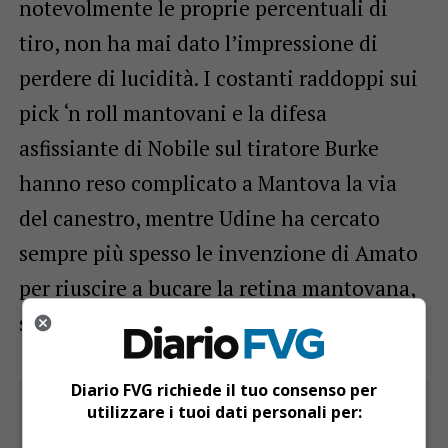
notevolmente le proprie percentuali di
tiro, non ha mai dato l’impressione di
perdere di lucidità. I costanti raddoppi sui
pick ‘n roll mantovani e la difesa
asfissiante di Nobile sul tiratore Burke
hanno reso complicato a Mantova la via
del canestro, mentre Udine ha cercato
sempre più spesso le invenzione di Amato
per riuscire a bucare la retina mantovana,
sempre ben presidiata.
Diario FVG richiede il tuo consenso per
utilizzare i tuoi dati personali per: