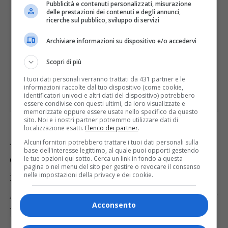
Pubblicità e contenuti personalizzati, misurazione
delle prestazioni dei contenuti e degli annunci,
ricerche sul pubblico, sviluppo di servizi
Archiviare informazioni su dispositivo e/o accedervi
Scopri di più
I tuoi dati personali verranno trattati da 431 partner e le
informazioni raccolte dal tuo dispositivo (come cookie,
identificatori univoci e altri dati del dispositivo) potrebbero
essere condivise con questi ultimi, da loro visualizzate e
memorizzate oppure essere usate nello specifico da questo
sito. Noi e i nostri partner potremmo utilizzare dati di
localizzazione esatti.
Elenco dei partner
.
Anche nell’ultimo quarto, la riduzione
Alcuni fornitori potrebbero trattare i tuoi dati personali sulla
base dell'interesse legittimo, al quale puoi opporti gestendo
dello svantaggio dell’OWW è stata
le tue opzioni qui sotto. Cerca un link in fondo a questa
pagina o nel menu del sito per gestire o revocare il consenso
inesorabile. Un’entrata a canestro di
nelle impostazioni della privacy e dei cookie.
Antonutti ha dato il -3 (61-64) a -7’22”, due
Acconsento
liberi di Strautins han fatto arrivare Udine