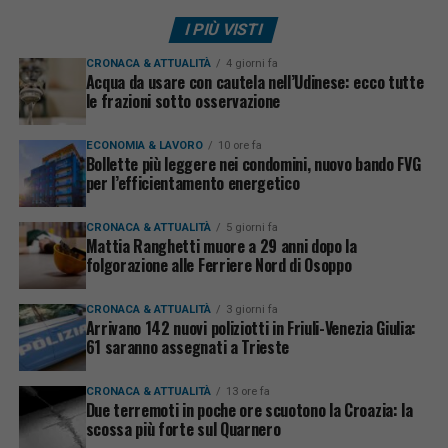
I PIÙ VISTI
CRONACA & ATTUALITÀ
4 giorni fa
Acqua da usare con cautela nell’Udinese: ecco tutte
le frazioni sotto osservazione
ECONOMIA & LAVORO
10 ore fa
Bollette più leggere nei condomini, nuovo bando FVG
per l’efficientamento energetico
CRONACA & ATTUALITÀ
5 giorni fa
Mattia Ranghetti muore a 29 anni dopo la
folgorazione alle Ferriere Nord di Osoppo
CRONACA & ATTUALITÀ
3 giorni fa
Arrivano 142 nuovi poliziotti in Friuli-Venezia Giulia:
61 saranno assegnati a Trieste
CRONACA & ATTUALITÀ
13 ore fa
Due terremoti in poche ore scuotono la Croazia: la
scossa più forte sul Quarnero