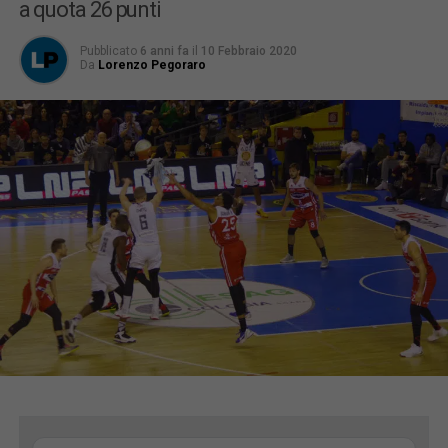
a quota 26 punti
Pubblicato
6 anni fa
il
10 Febbraio 2020
Da
Lorenzo Pegoraro