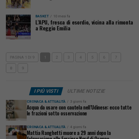
BASKET
10 mesi fa
L’APU, fresca di esordio, vicina alla rimonta
a Reggio Emilia
PAGINA 1 DI 9
1
2
3
4
5
6
7
8
9
I PIÙ VISTI
ULTIME NOTIZIE
CRONACA & ATTUALITÀ
3 giorni fa
Acqua da usare con cautela nell’Udinese: ecco tutte
le frazioni sotto osservazione
CRONACA & ATTUALITÀ
4 giorni fa
Mattia Ranghetti muore a 29 anni dopo la
folgorazione alle Ferriere Nord di Osoppo