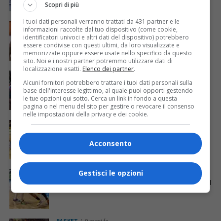
Scopri di più
I tuoi dati personali verranno trattati da 431 partner e le
BASKET
8 mesi fa
informazioni raccolte dal tuo dispositivo (come cookie,
L’APU, con un ottimo Christon all’esordio,
identificatori univoci e altri dati del dispositivo) potrebbero
vince con Napoli
essere condivise con questi ultimi, da loro visualizzate e
memorizzate oppure essere usate nello specifico da questo
sito. Noi e i nostri partner potremmo utilizzare dati di
localizzazione esatti.
Elenco dei partner
.
BASKET
9 mesi fa
Due punti importantissimi per l’APU che
Alcuni fornitori potrebbero trattare i tuoi dati personali sulla
vince a Varese
base dell'interesse legittimo, al quale puoi opporti gestendo
le tue opzioni qui sotto. Cerca un link in fondo a questa
pagina o nel menu del sito per gestire o revocare il consenso
nelle impostazioni della privacy e dei cookie.
BASKET
9 mesi fa
Finale amaro anche con Tortona per l’APU
Acconsento
Gestisci le opzioni
BASKET
9 mesi fa
Una APU sprecona viene sconfitta da Cantù