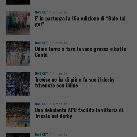
BASKET
2 mesi fa
E’ in partenza la 16a edizione di “Bale tal
gei”
BASKET
3 mesi fa
Udine torna a fare la voce grossa e batte
Cantù
BASKET
4 mesi fa
Treviso ne ha di più e fa suo il derby
triveneto con Udine
BASKET
4 mesi fa
Una deludente APU facilita la vittoria di
Trieste nel derby
BASKET
4 mesi fa