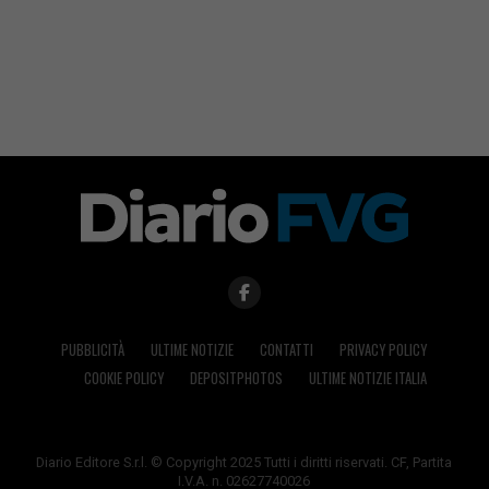
PUBBLICITÀ
ULTIME NOTIZIE
CONTATTI
PRIVACY POLICY
COOKIE POLICY
DEPOSITPHOTOS
ULTIME NOTIZIE ITALIA
Diario Editore S.r.l. © Copyright 2025 Tutti i diritti riservati. CF, Partita
I.V.A. n. 02627740026