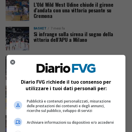
L’Old Wild West Udine chiude il girone
d’andata con una vittoria pesante su
Cremona
BASKET
7 mesi fa
Si infrange sulla sirena il sogno della
vittoria dell’APU a Milano
BASKET
7 mesi fa
Un’APU tutta sostanza sbanca anche il
palasport di Trento
Diario FVG richiede il tuo consenso per
utilizzare i tuoi dati personali per:
BASKET
8 mesi fa
Nel finale punto a punto, l’Old Wild West
Udine fa suo il derby con Treviso
Pubblicità e contenuti personalizzati, misurazione
delle prestazioni dei contenuti e degli annunci,
ricerche sul pubblico, sviluppo di servizi
BASKET
8 mesi fa
Trapani indigesta per l’Old Wild West Udine
Archiviare informazioni su dispositivo e/o accedervi