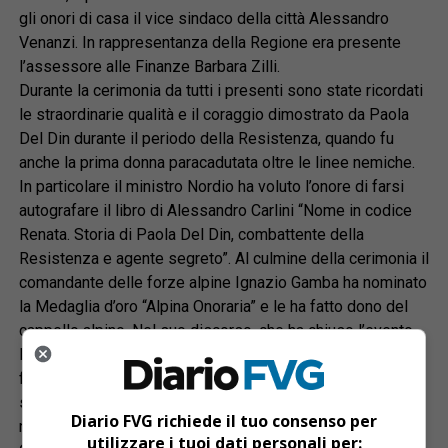
gli onori di casa il vice sindaco della città Alessandro
Venanzi. In rappresentanza della Regione era presente
l’assessore alle Finanze Barbara Zilli.
Durante la cerimonia da tutti i presenti sono state ricordati
le straordinarie qualità e il coraggio dimostrato da Paola
Del Din durante il periodo della Resistenza, quando fu
anche la prima donna paracadutata oltre le linee nemiche.
In particolare il ministro Nordio ha voluto l’onore di farsi
autografare il libro di Alessandro Carlini “Nome in codice
Renata. Storia di Paola Del Din, combattente della
Resistenza e agente segreto”. Al culmine della cerimonia il
comandante delle forze alpine Ignazio Gamba ha nominato
la Medaglia d’oro “Alpina Onoraria” e le ha fatto dono del
cappello alpino. Nel suo discorso, che ha chiuso l’evento,
la patriota ha voluto ricordare quelli che sono i suoi valori
fondamentali: “La verità va sempre detta in ogni
situazione, anche quelle istituzionali. Io peli sulla lingua
Diario FVG richiede il tuo consenso per
non ne ho mai avuti.”
utilizzare i tuoi dati personali per: