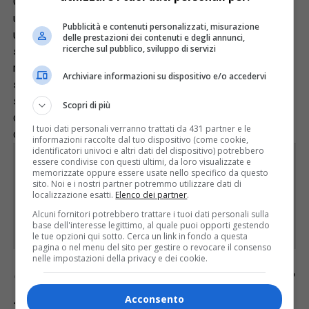
Questo il commento dell’assessore Zilli: “Paola del Din è
un modello di autentico impegno vissuto nella grande
Pubblicità e contenuti personalizzati, misurazione
umiltà. Nella sua vita ha visto tutto: la fatica, la paura, il
delle prestazioni dei contenuti e degli annunci,
ricerche sul pubblico, sviluppo di servizi
sacrificio e la morte, ma anche la capacità di reagire e
rialzarsi ed incarna quindi lo spirito della nostra gente. È lo
Archiviare informazioni su dispositivo e/o accedervi
spirito di chi indossa il cappello alpino, la divisa, quel
sentimento che è sempre stato vicino a quella parte
Scopri di più
di Italia che ha visto perdere i propri cari nei campi
I tuoi dati personali verranno trattati da 431 partner e le
di concentramento, in battaglia, al servizio della nazione”.
informazioni raccolte dal tuo dispositivo (come cookie,
identificatori univoci e altri dati del dispositivo) potrebbero
essere condivise con questi ultimi, da loro visualizzate e
Rimani aggiornato seguendoci su Google
memorizzate oppure essere usate nello specifico da questo
News!
sito. Noi e i nostri partner potremmo utilizzare dati di
localizzazione esatti.
Elenco dei partner
.
Alcuni fornitori potrebbero trattare i tuoi dati personali sulla
SEGUICI
base dell'interesse legittimo, al quale puoi opporti gestendo
le tue opzioni qui sotto. Cerca un link in fondo a questa
pagina o nel menu del sito per gestire o revocare il consenso
nelle impostazioni della privacy e dei cookie.
Continua a leggere le notizie di
Diario FVG
e
segui la nostra
pagina Facebook
Acconsento