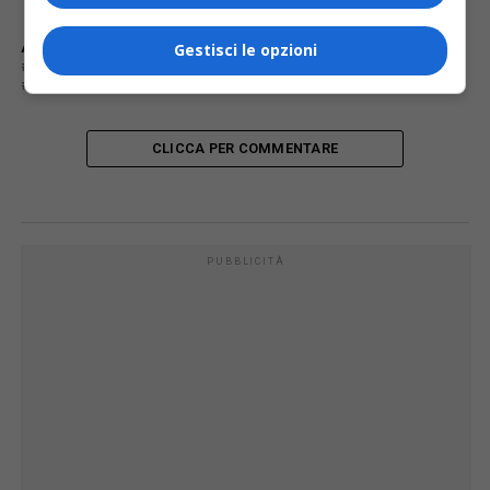
ARGOMENTI CORRELATI:
ALESSANDRO VENANZI
Gestisci le opzioni
BARBARA ZILLI
CARLO NORDIO
COMUNE DI UDINE
FEATURED
PAOLA DEL DIN
CLICCA PER COMMENTARE
PUBBLICITÀ