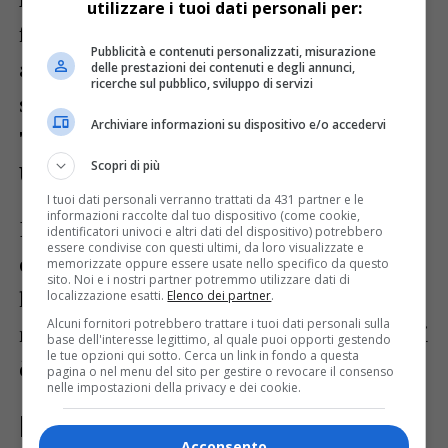
utilizzare i tuoi dati personali per:
frattempo sulle linee regionali continuano
Pubblicità e contenuti personalizzati, misurazione
a circolare convogli più vecchi e spesso
delle prestazioni dei contenuti e degli annunci,
ricerche sul pubblico, sviluppo di servizi
sovraffollati, soprattutto sulle tratte
Archiviare informazioni su dispositivo e/o accedervi
Tarvisio-Udine-Cervignano-Trieste
e
Scopri di più
Udine-Trieste
.
I tuoi dati personali verranno trattati da 431 partner e le
informazioni raccolte dal tuo dispositivo (come cookie,
I pendolari ricordano inoltre che il
identificatori univoci e altri dati del dispositivo) potrebbero
essere condivise con questi ultimi, da loro visualizzate e
contratto di servizio 2022-2031 prevedeva
memorizzate oppure essere usate nello specifico da questo
sito. Noi e i nostri partner potremmo utilizzare dati di
l’arrivo di
25 nuovi treni Rock e Blues
,
localizzazione esatti.
Elenco dei partner
.
Alcuni fornitori potrebbero trattare i tuoi dati personali sulla
ma denunciano che “dei treni nuovi non vi
base dell'interesse legittimo, al quale puoi opporti gestendo
le tue opzioni qui sotto. Cerca un link in fondo a questa
è traccia”.
pagina o nel menu del sito per gestire o revocare il consenso
nelle impostazioni della privacy e dei cookie.
Nodo ferroviario di Udine e
Acconsento