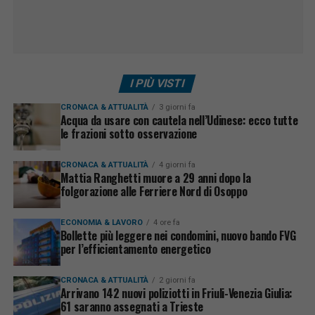
I PIÙ VISTI
CRONACA & ATTUALITÀ
3 giorni fa
Acqua da usare con cautela nell’Udinese: ecco tutte
le frazioni sotto osservazione
CRONACA & ATTUALITÀ
4 giorni fa
Mattia Ranghetti muore a 29 anni dopo la
folgorazione alle Ferriere Nord di Osoppo
ECONOMIA & LAVORO
4 ore fa
Bollette più leggere nei condomini, nuovo bando FVG
per l’efficientamento energetico
CRONACA & ATTUALITÀ
2 giorni fa
Arrivano 142 nuovi poliziotti in Friuli-Venezia Giulia:
61 saranno assegnati a Trieste