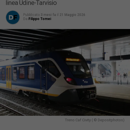
linea Udine-Tarvisio
Pubblicato
3 mesi fa
il
21 Maggio 2026
Da
Filippo Tomei
Treno Caf Civity ( © Depositphotos)