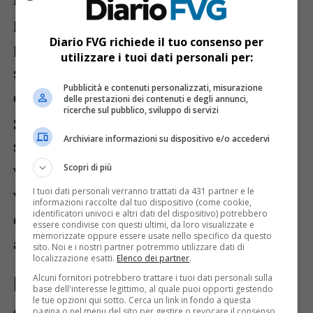
pienamente stabili su Udine e sull’intera
Diario FVG richiede il tuo consenso per
pianura friulana. Il cielo si presenterà
utilizzare i tuoi dati personali per:
sereno o poco nuvoloso fin dalle prime ore
Pubblicità e contenuti personalizzati, misurazione
del mattino, con ottima visibilità e clima
delle prestazioni dei contenuti e degli annunci,
ricerche sul pubblico, sviluppo di servizi
già molto gradevole. Le temperature
Archiviare informazioni su dispositivo e/o accedervi
saranno comprese tra i 16 e i 18 gradi,
valori superiori alla media del periodo. La
Scopri di più
ventilazione debole da Nord-Nordest
I tuoi dati personali verranno trattati da 431 partner e le
informazioni raccolte dal tuo dispositivo (come cookie,
identificatori univoci e altri dati del dispositivo) potrebbero
contribuirà a mantenere condizioni
essere condivise con questi ultimi, da loro visualizzate e
memorizzate oppure essere usate nello specifico da questo
asciutte e piacevoli.
sito. Noi e i nostri partner potremmo utilizzare dati di
localizzazione esatti.
Elenco dei partner
.
Alcuni fornitori potrebbero trattare i tuoi dati personali sulla
Pomeriggio: sole dominante e
base dell'interesse legittimo, al quale puoi opporti gestendo
le tue opzioni qui sotto. Cerca un link in fondo a questa
clima quasi estivo
pagina o nel menu del sito per gestire o revocare il consenso