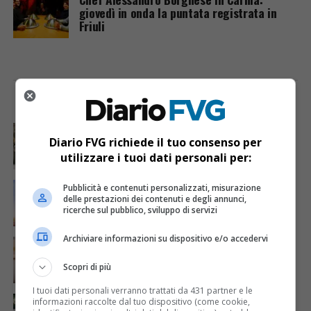
giovedì in onda la puntata registrata in
Friuli
I PIÙ VISTI
ULTIME NOTIZIE
CRONACA & ATTUALITÀ
4 giorni fa
Acqua da usare con cautela nell’Udinese: ecco tutte
Diario FVG richiede il tuo consenso per
le frazioni sotto osservazione
utilizzare i tuoi dati personali per:
ECONOMIA & LAVORO
1 giorno fa
Pubblicità e contenuti personalizzati, misurazione
Bollette più leggere nei condomini, nuovo bando FVG
delle prestazioni dei contenuti e degli annunci,
per l’efficientamento energetico
ricerche sul pubblico, sviluppo di servizi
Archiviare informazioni su dispositivo e/o accedervi
CRONACA & ATTUALITÀ
5 giorni fa
Mattia Ranghetti muore a 29 anni dopo la
folgorazione alle Ferriere Nord di Osoppo
Scopri di più
I tuoi dati personali verranno trattati da 431 partner e le
CRONACA & ATTUALITÀ
4 giorni fa
informazioni raccolte dal tuo dispositivo (come cookie,
Arrivano 142 nuovi poliziotti in Friuli-Venezia Giulia: