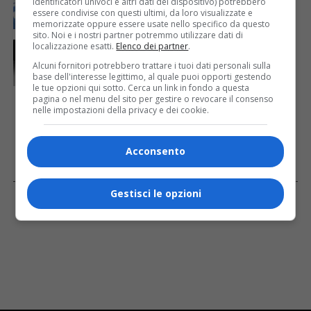
identificatori univoci e altri dati del dispositivo) potrebbero
61 saranno assegnati a Trieste
essere condivise con questi ultimi, da loro visualizzate e
memorizzate oppure essere usate nello specifico da questo
sito. Noi e i nostri partner potremmo utilizzare dati di
CRONACA & ATTUALITÀ
1 giorno fa
localizzazione esatti.
Elenco dei partner
.
Due terremoti in poche ore scuotono la Croazia: la
Alcuni fornitori potrebbero trattare i tuoi dati personali sulla
scossa più forte sul Quarnero
base dell'interesse legittimo, al quale puoi opporti gestendo
le tue opzioni qui sotto. Cerca un link in fondo a questa
pagina o nel menu del sito per gestire o revocare il consenso
nelle impostazioni della privacy e dei cookie.
Acconsento
Facebook
Gestisci le opzioni