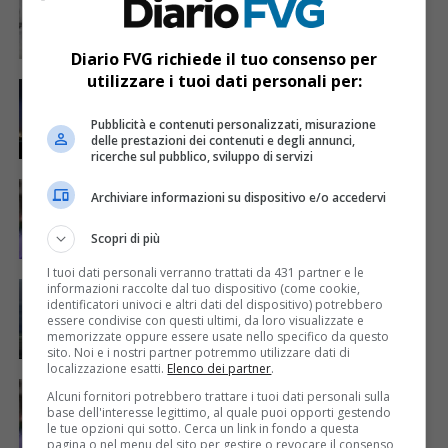
Maltempo in arrivo sul Fvg: c’è l’allerta
meteo
Diario FVG richiede il tuo consenso per
utilizzare i tuoi dati personali per:
CRONACA & ATTUALITÀ
6 anni fa
Piogge in arrivo: allerta meteo della
Protezione Civile Fvg
Pubblicità e contenuti personalizzati, misurazione
delle prestazioni dei contenuti e degli annunci,
ricerche sul pubblico, sviluppo di servizi
CRONACA & ATTUALITÀ
6 anni fa
Archiviare informazioni su dispositivo e/o accedervi
Forti temporali in arrivo: c’è l’allerta meteo
fino a lunedì notte
Scopri di più
I tuoi dati personali verranno trattati da 431 partner e le
CRONACA & ATTUALITÀ
6 anni fa
informazioni raccolte dal tuo dispositivo (come cookie,
Altri temporali in arrivo, nuova allerta
identificatori univoci e altri dati del dispositivo) potrebbero
meteo della Pc Fvg
essere condivise con questi ultimi, da loro visualizzate e
memorizzate oppure essere usate nello specifico da questo
sito. Noi e i nostri partner potremmo utilizzare dati di
localizzazione esatti.
Elenco dei partner
.
CRONACA & ATTUALITÀ
6 anni fa
Alcuni fornitori potrebbero trattare i tuoi dati personali sulla
Forti temporali in arrivo: la Pc dirama
base dell'interesse legittimo, al quale puoi opporti gestendo
un’allerta meteo
le tue opzioni qui sotto. Cerca un link in fondo a questa
pagina o nel menu del sito per gestire o revocare il consenso