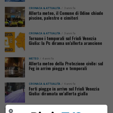
CRONACA & ATTUALITÀ
3 anni fa
Allerta meteo, il Comune di Udine chiude
piscine, palestre e cimiteri
CRONACA & ATTUALITÀ
3 anni fa
Tornano i temporali sul Friuli Venezia
Giulia: la Pc dirama un’allerta arancione
METEO
4 anni fa
Allerta meteo della Protezione civile: sul
Fvg in arrivo piogge e temporali
CRONACA & ATTUALITÀ
4 anni fa
Forti piogge in arrivo sul Friuli Venezia
Giulia: diramata un’allerta gialla
CRONACA & ATTUALITÀ
6 anni fa