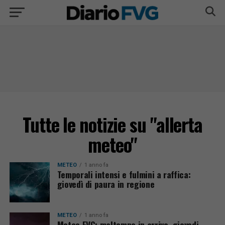
Tutte le notizie su "allerta
meteo"
METEO
1 anno fa
Temporali intensi e fulmini a raffica:
giovedì di paura in regione
METEO
1 anno fa
Meteo FVG: maltempo in arrivo, giovedi