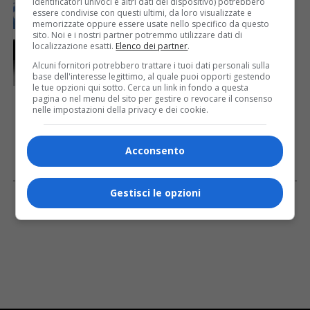
identificatori univoci e altri dati del dispositivo) potrebbero
61 saranno assegnati a Trieste
essere condivise con questi ultimi, da loro visualizzate e
memorizzate oppure essere usate nello specifico da questo
sito. Noi e i nostri partner potremmo utilizzare dati di
CRONACA & ATTUALITÀ
1 giorno fa
localizzazione esatti.
Elenco dei partner
.
Due terremoti in poche ore scuotono la Croazia: la
Alcuni fornitori potrebbero trattare i tuoi dati personali sulla
scossa più forte sul Quarnero
base dell'interesse legittimo, al quale puoi opporti gestendo
le tue opzioni qui sotto. Cerca un link in fondo a questa
pagina o nel menu del sito per gestire o revocare il consenso
nelle impostazioni della privacy e dei cookie.
Acconsento
Facebook
Gestisci le opzioni