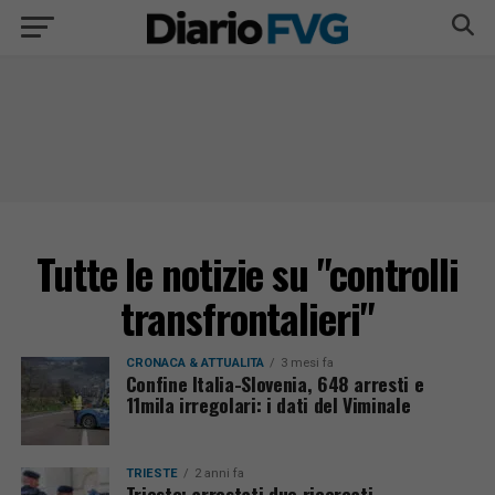
Tutte le notizie su "controlli
transfrontalieri"
CRONACA & ATTUALITÀ
3 mesi fa
Confine Italia-Slovenia, 648 arresti e
11mila irregolari: i dati del Viminale
TRIESTE
2 anni fa
Trieste: arrestati due ricercati