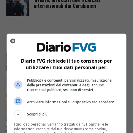
internazionali dai Carabinieri
I PIÙ VISTI
ULTIME NOTIZIE
CRONACA & ATTUALITÀ
4 giorni fa
Acqua da usare con cautela nell’Udinese: ecco tutte
Diario FVG richiede il tuo consenso per
le frazioni sotto osservazione
utilizzare i tuoi dati personali per:
ECONOMIA & LAVORO
1 giorno fa
Pubblicità e contenuti personalizzati, misurazione
Bollette più leggere nei condomini, nuovo bando FVG
delle prestazioni dei contenuti e degli annunci,
per l’efficientamento energetico
ricerche sul pubblico, sviluppo di servizi
Archiviare informazioni su dispositivo e/o accedervi
CRONACA & ATTUALITÀ
5 giorni fa
Mattia Ranghetti muore a 29 anni dopo la
folgorazione alle Ferriere Nord di Osoppo
Scopri di più
I tuoi dati personali verranno trattati da 431 partner e le
CRONACA & ATTUALITÀ
3 giorni fa
informazioni raccolte dal tuo dispositivo (come cookie,
Arrivano 142 nuovi poliziotti in Friuli-Venezia Giulia: