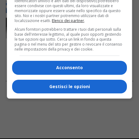
identificatori univoci e altri dati del dispositivo) potrebbero
61 saranno assegnati a Trieste
essere condivise con questi ultimi, da loro visualizzate e
memorizzate oppure essere usate nello specifico da questo
sito. Noi e i nostri partner potremmo utilizzare dati di
CRONACA & ATTUALITÀ
22 ore fa
localizzazione esatti.
Elenco dei partner
.
Due terremoti in poche ore scuotono la Croazia: la
Alcuni fornitori potrebbero trattare i tuoi dati personali sulla
scossa più forte sul Quarnero
base dell'interesse legittimo, al quale puoi opporti gestendo
le tue opzioni qui sotto. Cerca un link in fondo a questa
pagina o nel menu del sito per gestire o revocare il consenso
nelle impostazioni della privacy e dei cookie.
Acconsento
Facebook
Gestisci le opzioni