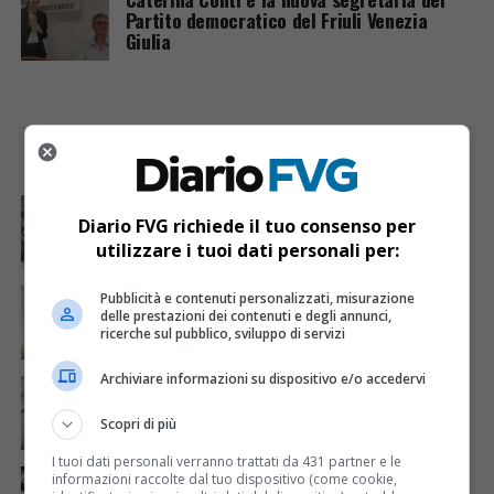
Partito democratico del Friuli Venezia
Giulia
I PIÙ VISTI
ULTIME NOTIZIE
CRONACA & ATTUALITÀ
4 giorni fa
Acqua da usare con cautela nell’Udinese: ecco tutte
Diario FVG richiede il tuo consenso per
le frazioni sotto osservazione
utilizzare i tuoi dati personali per:
ECONOMIA & LAVORO
20 ore fa
Pubblicità e contenuti personalizzati, misurazione
Bollette più leggere nei condomini, nuovo bando FVG
delle prestazioni dei contenuti e degli annunci,
per l’efficientamento energetico
ricerche sul pubblico, sviluppo di servizi
Archiviare informazioni su dispositivo e/o accedervi
CRONACA & ATTUALITÀ
5 giorni fa
Mattia Ranghetti muore a 29 anni dopo la
folgorazione alle Ferriere Nord di Osoppo
Scopri di più
I tuoi dati personali verranno trattati da 431 partner e le
CRONACA & ATTUALITÀ
3 giorni fa
informazioni raccolte dal tuo dispositivo (come cookie,
Arrivano 142 nuovi poliziotti in Friuli-Venezia Giulia: