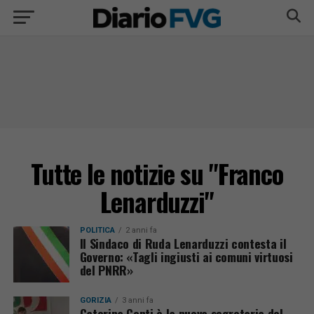
Tutte le notizie su "Franco
Lenarduzzi"
POLITICA
2 anni fa
Il Sindaco di Ruda Lenarduzzi contesta il
Governo: «Tagli ingiusti ai comuni virtuosi
del PNRR»
GORIZIA
3 anni fa
Caterina Conti è la nuova segretaria del