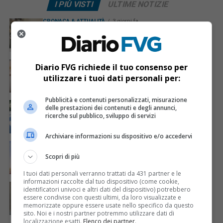
I PIÙ VISTI
ULTIME NOTIZIE
CRONACA & ATTUALITÀ
3 giorni fa
Acqua da usare con cautela nell’Udinese: ecco tutte
le frazioni sotto osservazione
CRONACA & ATTUALITÀ
4 giorni fa
Diario FVG richiede il tuo consenso per
Mattia Ranghetti muore a 29 anni dopo la
utilizzare i tuoi dati personali per:
folgorazione alle Ferriere Nord di Osoppo
Pubblicità e contenuti personalizzati, misurazione
CRONACA & ATTUALITÀ
2 giorni fa
delle prestazioni dei contenuti e degli annunci,
Arrivano 142 nuovi poliziotti in Friuli-Venezia Giulia:
ricerche sul pubblico, sviluppo di servizi
61 saranno assegnati a Trieste
Archiviare informazioni su dispositivo e/o accedervi
ECONOMIA & LAVORO
3 ore fa
Bollette più leggere nei condomini, nuovo bando FVG
Scopri di più
per l’efficientamento energetico
I tuoi dati personali verranno trattati da 431 partner e le
informazioni raccolte dal tuo dispositivo (come cookie,
CRONACA & ATTUALITÀ
4 giorni fa
identificatori univoci e altri dati del dispositivo) potrebbero
Mattia Ranghetti morto dopo l’infortunio alle
essere condivise con questi ultimi, da loro visualizzate e
Ferriere Nord, i sindacati: «Tragedia inaccettabile»
memorizzate oppure essere usate nello specifico da questo
sito. Noi e i nostri partner potremmo utilizzare dati di
localizzazione esatti.
Elenco dei partner
.