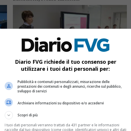
Diario FVG richiede il tuo consenso per
REGIONE FVG
1 anno fa
utilizzare i tuoi dati personali per:
Aula della Lef intitolata a Lorenzo Parelli
per la sicurezza sul lavoro
Pubblicità e contenuti personalizzati, misurazione delle
prestazioni dei contenuti e degli annunci, ricerche sul pubblico,
Alla Lef di San Vito al Tagliamento intitolata
sviluppo di servizi
n
un’aula in memoria di Lorenzo Parelli per
sensibilizzare sulla sicurezza sul lavoro
Archiviare informazioni su dispositivo e/o accedervi
Scopri di più
I tuoi dati personali verranno trattati da 431 partner e le informazioni
raccolte dal tuo dispositivo (come cookie, identificatori univoci e altri dati