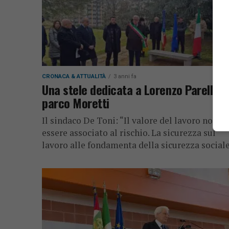
CRONACA & ATTUALITÀ
3 anni fa
Una stele dedicata a Lorenzo Parelli al
parco Moretti
Il sindaco De Toni: “Il valore del lavoro non p
essere associato al rischio. La sicurezza sul
lavoro alle fondamenta della sicurezza social