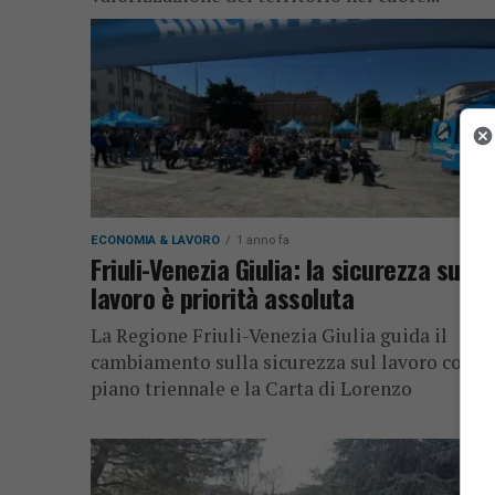
ECONOMIA & LAVORO
1 anno fa
Friuli-Venezia Giulia: la sicurezza sul
lavoro è priorità assoluta
La Regione Friuli-Venezia Giulia guida il
cambiamento sulla sicurezza sul lavoro con u
piano triennale e la Carta di Lorenzo