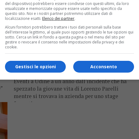
del dispositivo) potrebbero essere condivise con questi ultimi, da loro
visualizzate e memorizzate oppure essere usate nello specifico da
questo sito. Noi e i nostri partner potremmo utilizzare dati di
localizzazione esatti.
Elenco dei partner
.
Alcuni fornitori potrebbero trattare i tuoi dati personali sulla base
dell'interesse legittimo, al quale puoi opporti gestendo le tue opzioni qui
sotto. Cerca un link in fondo a questa pagina o nel menu del sito per
gestire o revocare il consenso nelle impostazioni della privacy e dei
cookie.
CRONACA & ATTUALITÀ
4 anni fa
Nasce la “Carta di Lorenzo”, impegno di
enti e istituzioni verso la sicurezza sul
Gestisci le opzioni
Acconsento
lavoro
uò
Eventi a Udine a un anno dall'incidente che ha
e”
spezzato la giovane vita di Lorenzo Parelli
mentre si trovava in azienda per uno stage
formativo