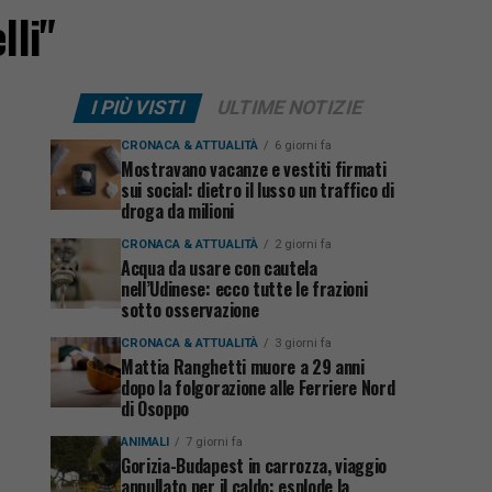
lli"
I PIÙ VISTI
ULTIME NOTIZIE
CRONACA & ATTUALITÀ
6 giorni fa
Mostravano vacanze e vestiti firmati
sui social: dietro il lusso un traffico di
droga da milioni
CRONACA & ATTUALITÀ
2 giorni fa
Acqua da usare con cautela
nell’Udinese: ecco tutte le frazioni
sotto osservazione
CRONACA & ATTUALITÀ
3 giorni fa
Mattia Ranghetti muore a 29 anni
dopo la folgorazione alle Ferriere Nord
di Osoppo
ANIMALI
7 giorni fa
Gorizia-Budapest in carrozza, viaggio
annullato per il caldo: esplode la