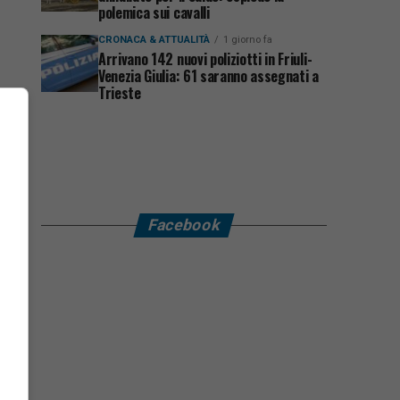
polemica sui cavalli
CRONACA & ATTUALITÀ
1 giorno fa
Arrivano 142 nuovi poliziotti in Friuli-
Venezia Giulia: 61 saranno assegnati a
Trieste
Facebook