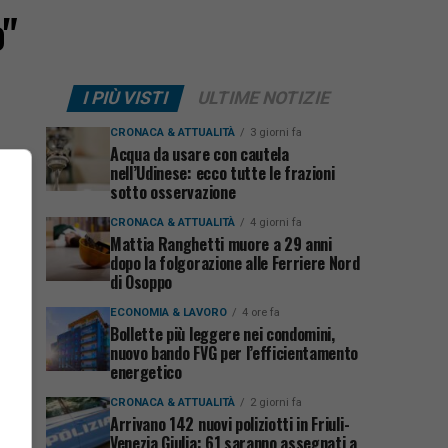
o"
I PIÙ VISTI
ULTIME NOTIZIE
CRONACA & ATTUALITÀ
3 giorni fa
Acqua da usare con cautela
nell’Udinese: ecco tutte le frazioni
sotto osservazione
CRONACA & ATTUALITÀ
4 giorni fa
Mattia Ranghetti muore a 29 anni
dopo la folgorazione alle Ferriere Nord
di Osoppo
ECONOMIA & LAVORO
4 ore fa
Bollette più leggere nei condomini,
nuovo bando FVG per l’efficientamento
energetico
CRONACA & ATTUALITÀ
2 giorni fa
Arrivano 142 nuovi poliziotti in Friuli-
Venezia Giulia: 61 saranno assegnati a