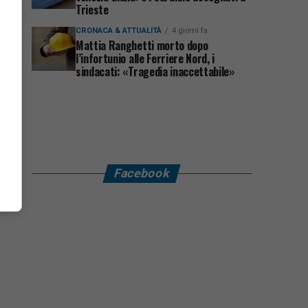
Trieste
CRONACA & ATTUALITÀ
4 giorni fa
Mattia Ranghetti morto dopo
l’infortunio alle Ferriere Nord, i
sindacati: «Tragedia inaccettabile»
Facebook