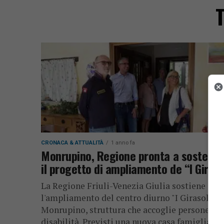
T
CRONACA & ATTUALITÀ
1 anno fa
Monrupino, Regione pronta a sostene
il progetto di ampliamento de “I Giraso
La Regione Friuli-Venezia Giulia sostiene
l'ampliamento del centro diurno "I Girasoli" a
Monrupino, struttura che accoglie persone co
disabilità. Previsti una nuova casa famiglia e