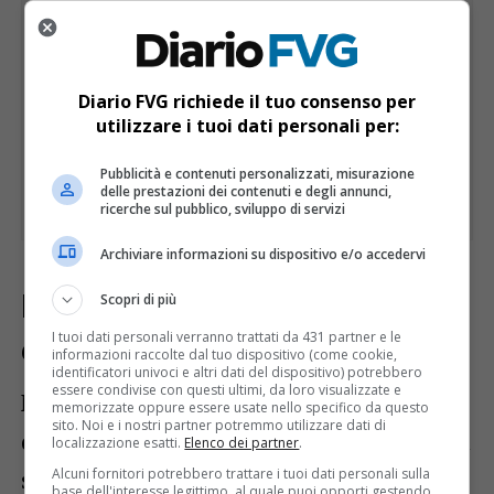
Diario FVG richiede il tuo consenso per
utilizzare i tuoi dati personali per:
Pubblicità e contenuti personalizzati, misurazione
delle prestazioni dei contenuti e degli annunci,
ricerche sul pubblico, sviluppo di servizi
Archiviare informazioni su dispositivo e/o accedervi
Pomeriggio: schiarite più ampie
Scopri di più
I tuoi dati personali verranno trattati da 431 partner e le
e clima gradevole
informazioni raccolte dal tuo dispositivo (come cookie,
identificatori univoci e altri dati del dispositivo) potrebbero
essere condivise con questi ultimi, da loro visualizzate e
Nel corso del pomeriggio le schiarite
memorizzate oppure essere usate nello specifico da questo
sito. Noi e i nostri partner potremmo utilizzare dati di
diventeranno più frequenti, favorendo una
localizzazione esatti.
Elenco dei partner
.
sensazione climatica più mite e gradevole.
Alcuni fornitori potrebbero trattare i tuoi dati personali sulla
base dell'interesse legittimo, al quale puoi opporti gestendo