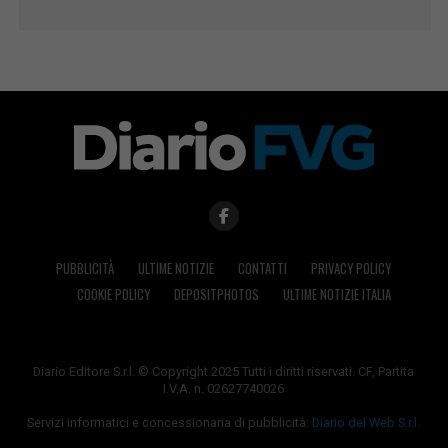
PUBBLICITÀ
ULTIME NOTIZIE
CONTATTI
PRIVACY POLICY
COOKIE POLICY
DEPOSITPHOTOS
ULTIME NOTIZIE ITALIA
Diario Editore S.r.l. © Copyright 2025 Tutti i diritti riservati. CF, Partita
I.V.A. n. 02627740026
Servizi informatici e concessionaria di pubblicità:
Diario del Web S.r.l.