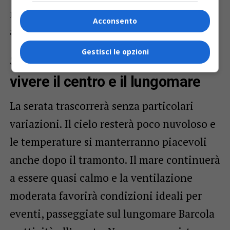
metri, segnale della presenza di aria mite
Acconsento
anche alle quote più elevate.
Gestisci le opzioni
Serata: condizioni ideali per
vivere il centro e il lungomare
La serata trascorrerà senza particolari
variazioni. Il cielo resterà poco nuvoloso e
le temperature si manterranno piacevoli
anche dopo il tramonto. Il mare continuerà
a essere quasi calmo e la ventilazione
moderata favorirà condizioni ideali per
eventi, passeggiate sul lungomare Barcola