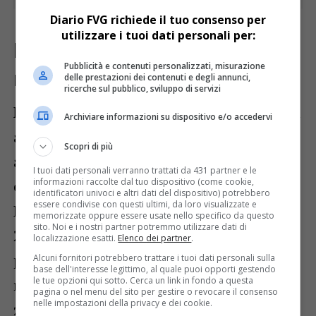
Diario FVG richiede il tuo consenso per
utilizzare i tuoi dati personali per:
Pomeriggio: velature in transito
Pubblicità e contenuti personalizzati, misurazione
ma tempo stabile
delle prestazioni dei contenuti e degli annunci,
ricerche sul pubblico, sviluppo di servizi
Nel corso del pomeriggio il sole continuerà
Archiviare informazioni su dispositivo e/o accedervi
a dominare lo scenario meteorologico,
Scopri di più
anche se saranno possibili alcune velature
I tuoi dati personali verranno trattati da 431 partner e le
informazioni raccolte dal tuo dispositivo (come cookie,
e passaggi nuvolosi di scarsa consistenza.
identificatori univoci e altri dati del dispositivo) potrebbero
essere condivise con questi ultimi, da loro visualizzate e
La temperatura massima raggiungerà i
memorizzate oppure essere usate nello specifico da questo
sito. Noi e i nostri partner potremmo utilizzare dati di
25°C, mantenendo un clima
localizzazione esatti.
Elenco dei partner
.
particolarmente gradevole e meno afoso
Alcuni fornitori potrebbero trattare i tuoi dati personali sulla
base dell'interesse legittimo, al quale puoi opporti gestendo
le tue opzioni qui sotto. Cerca un link in fondo a questa
rispetto alle zone interne della regione. Lo
pagina o nel menu del sito per gestire o revocare il consenso
nelle impostazioni della privacy e dei cookie.
zero termico si attesterà attorno ai 3.666