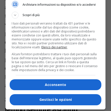
Archiviare informazioni su dispositivo e/o accedervi
atmosferiche stabili e ottima visibilità. La
temperatura massima raggiungerà i 28°C,
Scopri di più
valori ideali per chi sceglierà il mare o le
I tuoi dati personali verranno trattati da 431 partner e le
informazioni raccolte dal tuo dispositivo (come cookie,
identificatori univoci e altri dati del dispositivo) potrebbero
passeggiate sul lungomare. I venti
essere condivise con questi ultimi, da loro visualizzate e
memorizzate oppure essere usate nello specifico da questo
diventeranno moderati da Ovest-
sito. Noi e i nostri partner potremmo utilizzare dati di
localizzazione esatti.
Elenco dei partner
.
Nordovest, contribuendo a rendere il caldo
Alcuni fornitori potrebbero trattare i tuoi dati personali sulla
particolarmente gradevole. Il mare sarà
base dell'interesse legittimo, al quale puoi opporti gestendo
le tue opzioni qui sotto. Cerca un link in fondo a questa
pagina o nel menu del sito per gestire o revocare il consenso
quasi calmo, offrendo condizioni
nelle impostazioni della privacy e dei cookie.
favorevoli anche per la navigazione e le
attività balneari.
Acconsento
Sera: qualche nube alta ma
Gestisci le opzioni
tempo sempre asciutto