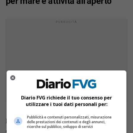
per mare e attività all’aperto
Diario FVG richiede il tuo consenso per
utilizzare i tuoi dati personali per:
Pubblicità e contenuti personalizzati, misurazione
Durante il pomeriggio il cielo resterà
delle prestazioni dei contenuti e degli annunci,
ricerche sul pubblico, sviluppo di servizi
sereno o poco nuvoloso, con condizioni