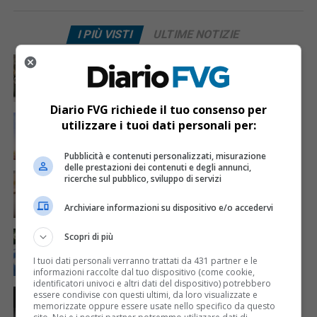
I PIÙ VISTI
ULTIME NOTIZIE
CRONACA & ATTUALITÀ
5 giorni fa
Acqua da usare con cautela nell’Udinese: ecco tutte
le frazioni sotto osservazione
Diario FVG richiede il tuo consenso per
ECONOMIA & LAVORO
2 giorni fa
utilizzare i tuoi dati personali per:
Bollette più leggere nei condomini, nuovo bando FVG
per l’efficientamento energetico
Pubblicità e contenuti personalizzati, misurazione
delle prestazioni dei contenuti e degli annunci,
CRONACA & ATTUALITÀ
6 giorni fa
ricerche sul pubblico, sviluppo di servizi
Mattia Ranghetti muore a 29 anni dopo la
folgorazione alle Ferriere Nord di Osoppo
Archiviare informazioni su dispositivo e/o accedervi
CRONACA & ATTUALITÀ
4 giorni fa
Scopri di più
Arrivano 142 nuovi poliziotti in Friuli-Venezia Giulia:
61 saranno assegnati a Trieste
I tuoi dati personali verranno trattati da 431 partner e le
informazioni raccolte dal tuo dispositivo (come cookie,
identificatori univoci e altri dati del dispositivo) potrebbero
CRONACA & ATTUALITÀ
2 giorni fa
essere condivise con questi ultimi, da loro visualizzate e
Due terremoti in poche ore scuotono la Croazia: la
memorizzate oppure essere usate nello specifico da questo
scossa più forte sul Quarnero