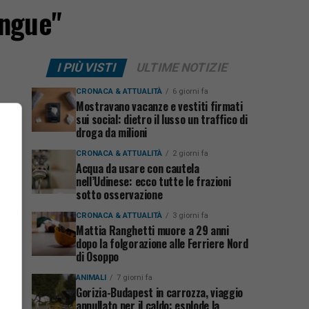
angue"
I PIÙ VISTI
ULTIME NOTIZIE
CRONACA & ATTUALITÀ
6 giorni fa
Mostravano vacanze e vestiti firmati
sui social: dietro il lusso un traffico di
droga da milioni
CRONACA & ATTUALITÀ
2 giorni fa
Acqua da usare con cautela
nell’Udinese: ecco tutte le frazioni
sotto osservazione
CRONACA & ATTUALITÀ
3 giorni fa
Mattia Ranghetti muore a 29 anni
dopo la folgorazione alle Ferriere Nord
di Osoppo
ANIMALI
7 giorni fa
Gorizia-Budapest in carrozza, viaggio
annullato per il caldo: esplode la