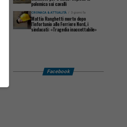
polemica sui cavalli
CRONACA & ATTUALITÀ
3 giorni fa
Mattia Ranghetti morto dopo
l’infortunio alle Ferriere Nord, i
sindacati: «Tragedia inaccettabile»
Facebook