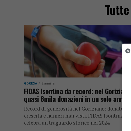
Tutte
GORIZIA
2 anni fa
FIDAS Isontina da record: nel Goriziano
quasi 8mila donazioni in un solo anno
Record di generosità nel Goriziano: donatori 
crescita e numeri mai visti. FIDAS Isontina
celebra un traguardo storico nel 2024