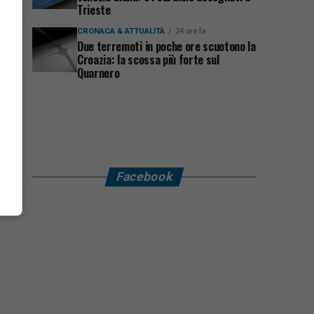
Trieste
CRONACA & ATTUALITÀ
24 ore fa
Due terremoti in poche ore scuotono la
Croazia: la scossa più forte sul
Quarnero
Facebook