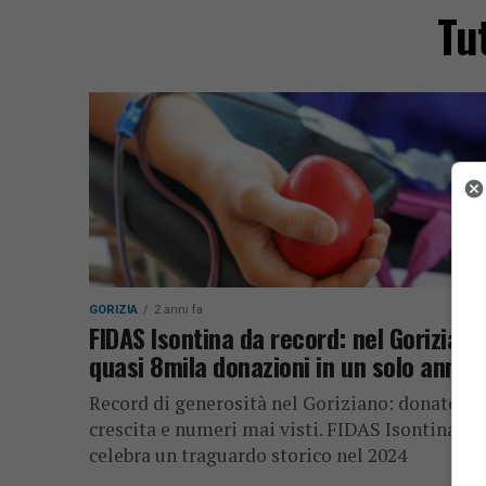
Tu
GORIZIA
2 anni fa
FIDAS Isontina da record: nel Goriziano
quasi 8mila donazioni in un solo anno
Record di generosità nel Goriziano: donatori 
crescita e numeri mai visti. FIDAS Isontina
celebra un traguardo storico nel 2024