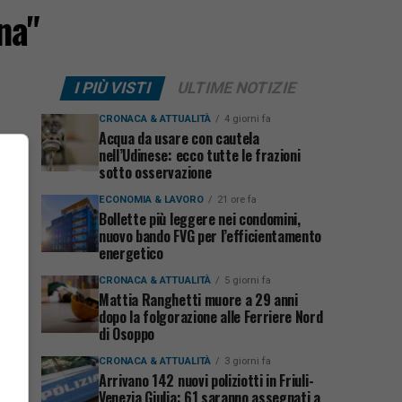
na"
I PIÙ VISTI
ULTIME NOTIZIE
CRONACA & ATTUALITÀ
4 giorni fa
Acqua da usare con cautela
nell’Udinese: ecco tutte le frazioni
sotto osservazione
ECONOMIA & LAVORO
21 ore fa
Bollette più leggere nei condomini,
nuovo bando FVG per l’efficientamento
energetico
CRONACA & ATTUALITÀ
5 giorni fa
Mattia Ranghetti muore a 29 anni
dopo la folgorazione alle Ferriere Nord
di Osoppo
CRONACA & ATTUALITÀ
3 giorni fa
Arrivano 142 nuovi poliziotti in Friuli-
Venezia Giulia: 61 saranno assegnati a