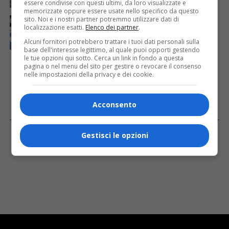
essere condivise con questi ultimi, da loro visualizzate e
memorizzate oppure essere usate nello specifico da questo
sito. Noi e i nostri partner potremmo utilizzare dati di
CRONACA & ATTUALITÀ
1 giorno fa
Arrivano 142 nuovi poliziotti in Friuli-Venezia Giulia:
localizzazione esatti.
Elenco dei partner
.
61 saranno assegnati a Trieste
Alcuni fornitori potrebbero trattare i tuoi dati personali sulla
base dell'interesse legittimo, al quale puoi opporti gestendo
le tue opzioni qui sotto. Cerca un link in fondo a questa
pagina o nel menu del sito per gestire o revocare il consenso
nelle impostazioni della privacy e dei cookie.
Acconsento
Facebook
Gestisci le opzioni