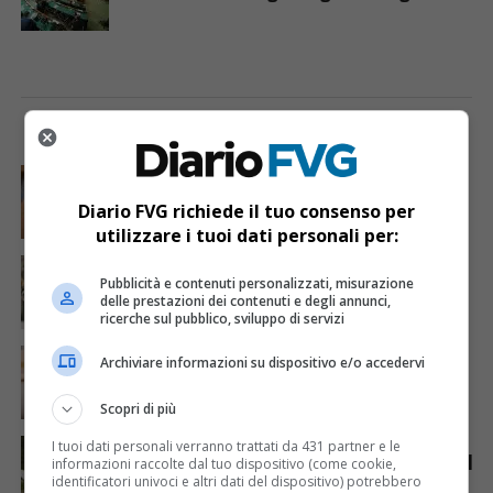
I PIÙ VISTI
ULTIME NOTIZIE
CRONACA & ATTUALITÀ
6 giorni fa
Mostravano vacanze e vestiti firmati sui social:
Diario FVG richiede il tuo consenso per
dietro il lusso un traffico di droga da milioni
utilizzare i tuoi dati personali per:
CRONACA & ATTUALITÀ
2 giorni fa
Acqua da usare con cautela nell’Udinese: ecco tutte
Pubblicità e contenuti personalizzati, misurazione
le frazioni sotto osservazione
delle prestazioni dei contenuti e degli annunci,
ricerche sul pubblico, sviluppo di servizi
CRONACA & ATTUALITÀ
3 giorni fa
Archiviare informazioni su dispositivo e/o accedervi
Mattia Ranghetti muore a 29 anni dopo la
folgorazione alle Ferriere Nord di Osoppo
Scopri di più
ANIMALI
7 giorni fa
I tuoi dati personali verranno trattati da 431 partner e le
Gorizia-Budapest in carrozza, viaggio annullato per il
informazioni raccolte dal tuo dispositivo (come cookie,
caldo: esplode la polemica sui cavalli
identificatori univoci e altri dati del dispositivo) potrebbero