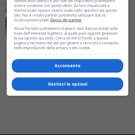
identificatori univoci e altri dati del dispositivo) potrebbero
61 saranno assegnati a Trieste
essere condivise con questi ultimi, da loro visualizzate e
memorizzate oppure essere usate nello specifico da questo
sito. Noi e i nostri partner potremmo utilizzare dati di
CRONACA & ATTUALITÀ
1 giorno fa
localizzazione esatti.
Elenco dei partner
.
Due terremoti in poche ore scuotono la Croazia: la
Alcuni fornitori potrebbero trattare i tuoi dati personali sulla
scossa più forte sul Quarnero
base dell'interesse legittimo, al quale puoi opporti gestendo
le tue opzioni qui sotto. Cerca un link in fondo a questa
pagina o nel menu del sito per gestire o revocare il consenso
nelle impostazioni della privacy e dei cookie.
Acconsento
Facebook
Gestisci le opzioni