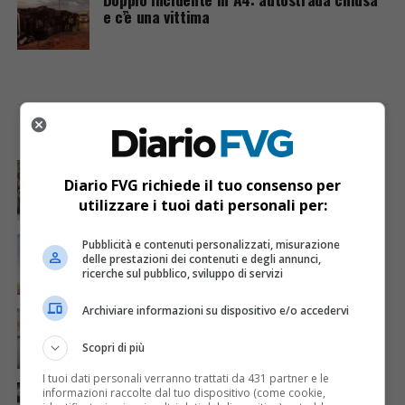
e c’è una vittima
I PIÙ VISTI
ULTIME NOTIZIE
CRONACA & ATTUALITÀ
4 giorni fa
Acqua da usare con cautela nell’Udinese: ecco tutte
Diario FVG richiede il tuo consenso per
le frazioni sotto osservazione
utilizzare i tuoi dati personali per:
ECONOMIA & LAVORO
1 giorno fa
Pubblicità e contenuti personalizzati, misurazione
Bollette più leggere nei condomini, nuovo bando FVG
delle prestazioni dei contenuti e degli annunci,
per l’efficientamento energetico
ricerche sul pubblico, sviluppo di servizi
Archiviare informazioni su dispositivo e/o accedervi
CRONACA & ATTUALITÀ
5 giorni fa
Mattia Ranghetti muore a 29 anni dopo la
folgorazione alle Ferriere Nord di Osoppo
Scopri di più
I tuoi dati personali verranno trattati da 431 partner e le
CRONACA & ATTUALITÀ
3 giorni fa
informazioni raccolte dal tuo dispositivo (come cookie,
Arrivano 142 nuovi poliziotti in Friuli-Venezia Giulia: