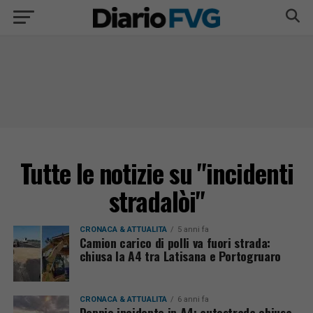
Tutte le notizie su "incidenti
stradalòi"
CRONACA & ATTUALITÀ
5 anni fa
Camion carico di polli va fuori strada:
chiusa la A4 tra Latisana e Portogruaro
CRONACA & ATTUALITÀ
6 anni fa
Doppio incidente in A4: autostrada chiusa