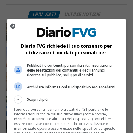
I PIÙ VISTI
ULTIME NOTIZIE
CRONACA & ATTUALITÀ
4 giorni fa
Acqua da usare con cautela nell’Udinese: ecco tutte
le frazioni sotto osservazione
Diario FVG richiede il tuo consenso per
ECONOMIA & LAVORO
1 giorno fa
utilizzare i tuoi dati personali per:
Bollette più leggere nei condomini, nuovo bando FVG
per l’efficientamento energetico
Pubblicità e contenuti personalizzati, misurazione
delle prestazioni dei contenuti e degli annunci,
CRONACA & ATTUALITÀ
5 giorni fa
ricerche sul pubblico, sviluppo di servizi
Mattia Ranghetti muore a 29 anni dopo la
folgorazione alle Ferriere Nord di Osoppo
Archiviare informazioni su dispositivo e/o accedervi
CRONACA & ATTUALITÀ
3 giorni fa
Scopri di più
Arrivano 142 nuovi poliziotti in Friuli-Venezia Giulia:
61 saranno assegnati a Trieste
I tuoi dati personali verranno trattati da 431 partner e le
informazioni raccolte dal tuo dispositivo (come cookie,
identificatori univoci e altri dati del dispositivo) potrebbero
CRONACA & ATTUALITÀ
1 giorno fa
essere condivise con questi ultimi, da loro visualizzate e
Due terremoti in poche ore scuotono la Croazia: la
memorizzate oppure essere usate nello specifico da questo
scossa più forte sul Quarnero