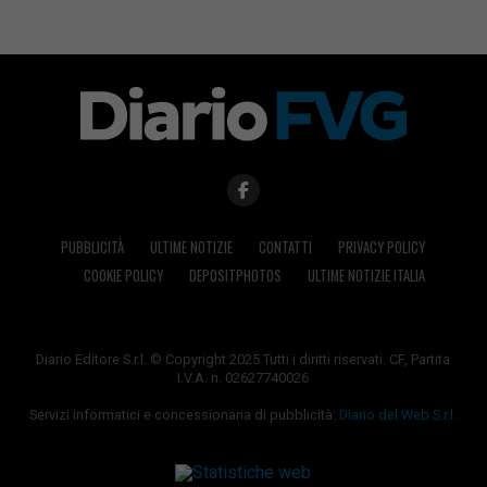
PUBBLICITÀ
ULTIME NOTIZIE
CONTATTI
PRIVACY POLICY
COOKIE POLICY
DEPOSITPHOTOS
ULTIME NOTIZIE ITALIA
Diario Editore S.r.l. © Copyright 2025 Tutti i diritti riservati. CF, Partita
I.V.A. n. 02627740026
Servizi informatici e concessionaria di pubblicità:
Diario del Web S.r.l.