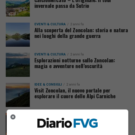
invernale passa da Sutrio
EVENTI & CULTURA
2 anni fa
Alla scoperta del Zoncolan: storia e natura
nei luoghi della grande guerra
EVENTI & CULTURA
2 anni fa
Esplorazioni notturne sullo Zoncolan:
magia e avventure nell’oscurità
IDEE & CONSIGLI
2 anni fa
Visit Zoncolan, il nuovo portale per
esplorare il cuore delle Alpi Carniche
EVENTI & CULTURA
5 anni fa
Sole, cocktail… e sei in pole position con
Tropical Snow!