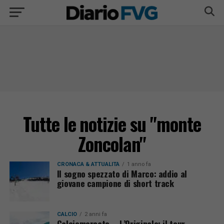
Tutte le notizie su "monte
Zoncolan"
CRONACA & ATTUALITÀ
1 anno fa
Il sogno spezzato di Marco: addio al
giovane campione di short track
CALCIO
2 anni fa
Calciomercato – L’Originale: il tour