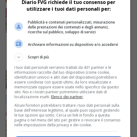
Diario FVG richiede il tuo consenso per
utilizzare i tuoi dati personali per:
CRONACA & ATTUALITÀ
5 anni fa
Giro d’Italia. Fedriga: “Zoncolan ‘cartolina’
che spinge il turismo”
Pubblicità e contenuti personalizzati, misurazione
delle prestazioni dei contenuti e degli annunci,
ricerche sul pubblico, sviluppo di servizi
Archiviare informazioni su dispositivo e/o accedervi
Scopri di più
I PIÙ VISTI
ULTIME NOTIZIE
I tuoi dati personali verranno trattati da 431 partner e le
informazioni raccolte dal tuo dispositivo (come cookie,
CRONACA & ATTUALITÀ
4 giorni fa
Acqua da usare con cautela nell’Udinese: ecco tutte
identificatori univoci e altri dati del dispositivo) potrebbero
essere condivise con questi ultimi, da loro visualizzate e
le frazioni sotto osservazione
memorizzate oppure essere usate nello specifico da questo
sito. Noi e i nostri partner potremmo utilizzare dati di
localizzazione esatti.
Elenco dei partner
.
ECONOMIA & LAVORO
1 giorno fa
Bollette più leggere nei condomini, nuovo bando FVG
Alcuni fornitori potrebbero trattare i tuoi dati personali sulla
per l’efficientamento energetico
base dell'interesse legittimo, al quale puoi opporti gestendo
le tue opzioni qui sotto. Cerca un link in fondo a questa
pagina o nel menu del sito per gestire o revocare il consenso
CRONACA & ATTUALITÀ
5 giorni fa
nelle impostazioni della privacy e dei cookie.
Mattia Ranghetti muore a 29 anni dopo la
folgorazione alle Ferriere Nord di Osoppo