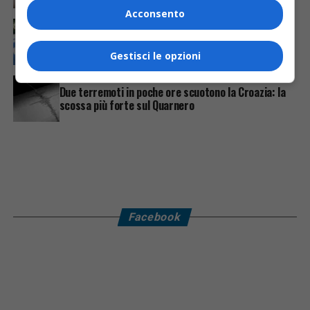
Acconsento
CRONACA & ATTUALITÀ
3 giorni fa
Arrivano 142 nuovi poliziotti in Friuli-Venezia Giulia:
61 saranno assegnati a Trieste
Gestisci le opzioni
CRONACA & ATTUALITÀ
1 giorno fa
Due terremoti in poche ore scuotono la Croazia: la
scossa più forte sul Quarnero
Facebook