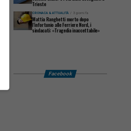
Trieste
CRONACA & ATTUALITÀ
3 giorni fa
Mattia Ranghetti morto dopo
l’infortunio alle Ferriere Nord, i
sindacati: «Tragedia inaccettabile»
Facebook