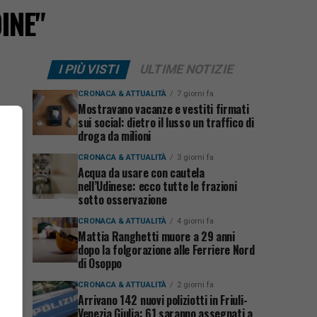
DINE"
I PIÙ VISTI
ULTIME NOTIZIE
CRONACA & ATTUALITÀ
7 giorni fa
Mostravano vacanze e vestiti firmati
sui social: dietro il lusso un traffico di
droga da milioni
CRONACA & ATTUALITÀ
3 giorni fa
Acqua da usare con cautela
nell’Udinese: ecco tutte le frazioni
sotto osservazione
CRONACA & ATTUALITÀ
4 giorni fa
Mattia Ranghetti muore a 29 anni
dopo la folgorazione alle Ferriere Nord
di Osoppo
CRONACA & ATTUALITÀ
2 giorni fa
Arrivano 142 nuovi poliziotti in Friuli-
Venezia Giulia: 61 saranno assegnati a