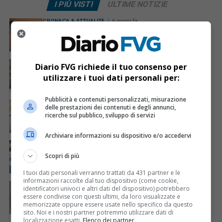
I PIÙ VISTI
ULTIME NOTIZIE
CRONACA & ATTUALITÀ
6 giorni fa
Mostravano vacanze e vestiti firmati sui social:
dietro il lusso un traffico di droga da milioni
CRONACA & ATTUALITÀ
2 giorni fa
Diario FVG richiede il tuo consenso per
Acqua da usare con cautela nell’Udinese: ecco tutte
utilizzare i tuoi dati personali per:
le frazioni sotto osservazione
Pubblicità e contenuti personalizzati, misurazione
CRONACA & ATTUALITÀ
3 giorni fa
delle prestazioni dei contenuti e degli annunci,
Mattia Ranghetti muore a 29 anni dopo la
ricerche sul pubblico, sviluppo di servizi
folgorazione alle Ferriere Nord di Osoppo
Archiviare informazioni su dispositivo e/o accedervi
CRONACA & ATTUALITÀ
1 giorno fa
Arrivano 142 nuovi poliziotti in Friuli-Venezia Giulia:
Scopri di più
61 saranno assegnati a Trieste
I tuoi dati personali verranno trattati da 431 partner e le
informazioni raccolte dal tuo dispositivo (come cookie,
CRONACA & ATTUALITÀ
3 giorni fa
identificatori univoci e altri dati del dispositivo) potrebbero
Mattia Ranghetti morto dopo l’infortunio alle
essere condivise con questi ultimi, da loro visualizzate e
Ferriere Nord, i sindacati: «Tragedia inaccettabile»
memorizzate oppure essere usate nello specifico da questo
sito. Noi e i nostri partner potremmo utilizzare dati di
localizzazione esatti.
Elenco dei partner
.